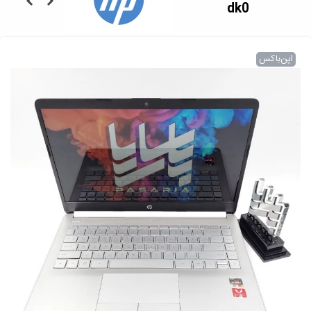
dk0
اپن‌باکس