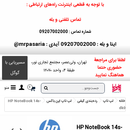
با توجه به قطعی اینترنت راه‌های ارتباطی :
تماس تلفنی و بله
شماره تماس : 09207002000
ایتا و بله : 09207002000
آیدی : mrpasaria@
لطفا برای مراجعۀ
مسیریابی با
تهران، ولی‌عصر، مجتمع تجاری نور،
حضوری حتما
طبقۀ ۴، واحد ۱۲۰۷۰
گوگل
هماهنگ نمایید
منو
0
خانه
لپ تاپ
رده‌بندی کیفی
لپ تاپ اپن باکس
HP NoteBook 14s-
dk0
HP NoteBook 14s-