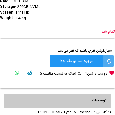
RAM
: 8GB DDR4
Storage
: 256GB NVMe
Screen
: 14" FHD
Weight
: 1.4 Kg
تمام شد!
امتیاز:
اولین نفری باشید که نظر می‌دهد!
موجود شد پیامک بده!
دوست داشتن
1
اضافه به لیست مقایسه
0
توضیحات
♦️درگاه رم‌ریدر، USB3 ، HDMI ، Type-C، Etherne