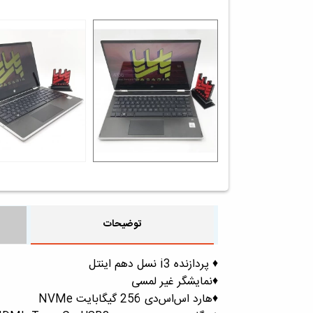
توضیحات
♦️ پردازنده i3 نسل دهم اینتل
♦️نمایشگر غیر لمسی
♦️هارد اس‌اس‌دی 256 گیگابایت NVMe