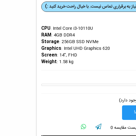
از به برقراری تماس نیست. با خیال راحت خرید کنید :)
CPU
: Intel Core i3-10110U
RAM
: 4GB DDR4
Storage
: 256GB SSD NVMe
Graphics
: Intel UHD Graphics 620
Screen
: 14”, FHD
Weight
: 1.58 kg
ود دارد)
!
لیست مقایسه
0