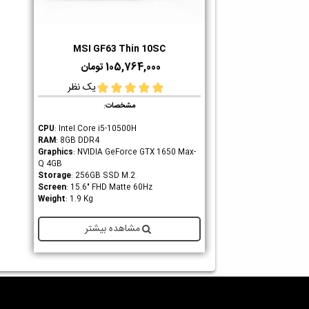
MSI GF63 Thin 10SC
دوست داشتن
105,764,000 تومان
یک نظر
مشخصات
:
CPU
: Intel Core i5-10500H
RAM
: 8GB DDR4
Graphics
: NVIDIA GeForce GTX 1650 Max-
Q 4GB
Storage
: 256GB SSD M.2
Screen
: 15.6" FHD Matte 60Hz
Weight
: 1.9 Kg
مشاهده بیشتر