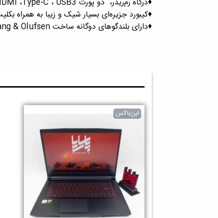
♦️درگاه رم‌ریدر، دو پورت HDMI ،Type-C ، USB3
♦️کیبورد جزیره‌ای بسیار شیک و زیبا به همراه بکلی
♦️دارای بلندگوهای دوگانه ساخت Bang & Olufsen
اپن‌باکس