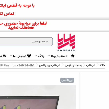
با توجه به قطعی اینتر
تماس تلف
لطفا برای مراجعۀ حضوری حت
هماهنگ نمایید
دسته‌بندی‌ها
بلاگ
درباره‌ی ما
تم
خانه
لپ تاپ
رده‌بندی کیفی
لپ تاپ اپن باکس
P Pavilion x360 14-dh1
اپن‌باکس