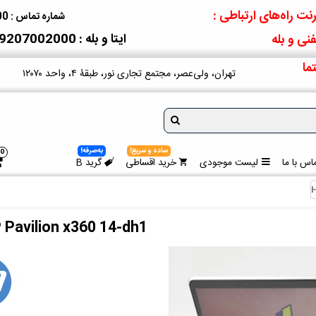
نت راه‌های ارتباطی :
شماره تماس : 09207002000
ایتا و بله : 09207002000
نی و بله
ما
تهران، ولی‌عصر، مجتمع تجاری نور، طبقۀ ۴، واحد ۱۲۰۷۰
ساده و سریع!
به‌صرفه!
0
اس با ما
لیست موجودی
خرید اقساطی
گرید B
H
 Pavilion x360 14-dh1