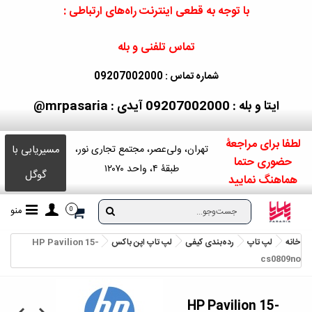
با توجه به قطعی اینترنت راه‌های ارتباطی :
تماس تلفنی و بله
شماره تماس : 09207002000
ایتا و بله : 09207002000
آیدی : mrpasaria@
لطفا برای مراجعۀ
مسیریابی با
تهران، ولی‌عصر، مجتمع تجاری نور،
حضوری حتما
طبقۀ ۴، واحد ۱۲۰۷۰
گوگل
هماهنگ نمایید
منو
0
خانه
لپ تاپ
رده‌بندی کیفی
لپ تاپ اپن باکس
HP Pavilion 15-
cs0809no
HP Pavilion 15-