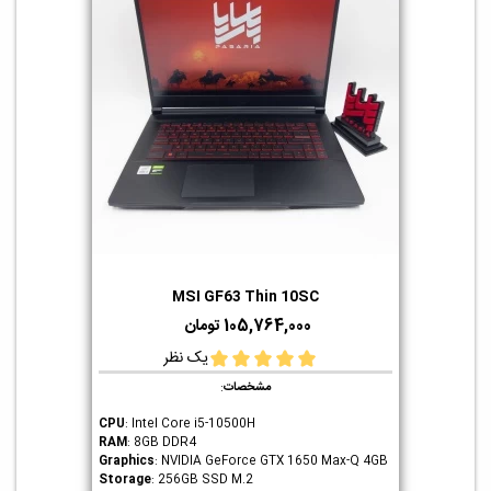
MSI GF63 Thin 10SC
105,764,000 تومان
یک نظر
مشخصات
:
CPU
: Intel Core i5-10500H
RAM
: 8GB DDR4
Graphics
: NVIDIA GeForce GTX 1650 Max-Q 4GB
Storage
: 256GB SSD M.2