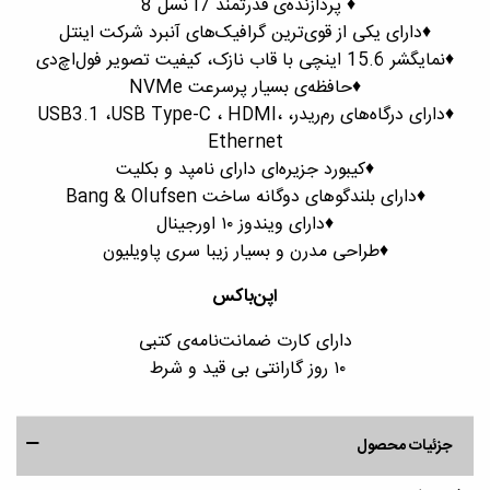
♦️ پردازنده‌ی قدرتمند i7 نسل 8
♦️دارای یکی از قوی‌ترین گرافیک‌های آنبرد شرکت اینتل
♦️نمایگشر 15.6 اینچی با قاب نازک، کیفیت تصویر فول‌اچ‎‌دی
♦️حافظه‌ی بسیار پرسرعت NVMe
♦️دارای درگاه‌های رم‌ریدر، USB3.1 ،USB Type-C ، HDMI،
Ethernet
♦️کیبورد جزیره‌ای دارای نامپد و بکلیت
♦️دارای بلندگوهای دوگانه ساخت Bang & Olufsen
♦️دارای ویندوز ١٠ اورجینال
♦️طراحی مدرن و بسیار زیبا سری پاویلیون
اپن‌باکس
دارای کارت ضمانت‌نامه‌ی کتبی
۱۰ روز گارانتی بی قید و شرط
جزئیات محصول