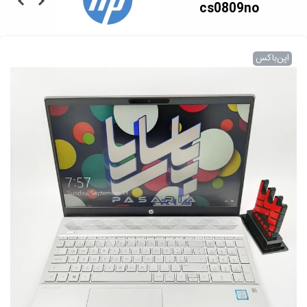
cs0809no
اپن‌باکس