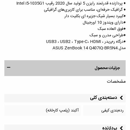
♦️ پردازنده قدرتمند رایزن 5 تولید سال 2020 رقیب Intel i5-1035G1
♦️ گرافیک حرفه‌ای، مناسب برای کاربری‌های گرافیکی
♦️کیبرد بسیار شیک جزیره ای بکلیت دار
♦️دارای ویندوز 10 اورجینال
♦️فوق العاده سبک
♦️طراحی مدرن و سبک
♦️درگاه رم‌ریدر ، USB3 ، USB2 ، Type-C، HDMI
مدل ASUS ZenBook 14 Q407IQ-BR5N4
جزئیات محصول
مشخصات
دسته‌بندی کلی
رده‌بندی کیفی
آکبند (پلمپ کارخانه)
پردازنده