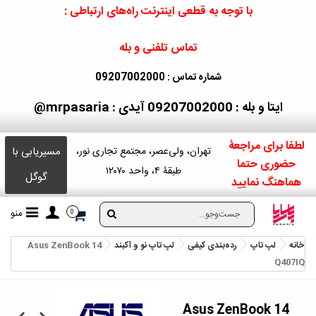
با توجه به قطعی اینترنت راه‌های ارتباطی :
تماس تلفنی و بله
شماره تماس : 09207002000
ایتا و بله : 09207002000
آیدی : mrpasaria@
لطفا برای مراجعۀ
مسیریابی با
تهران، ولی‌عصر، مجتمع تجاری نور،
حضوری حتما
طبقۀ ۴، واحد ۱۲۰۷۰
گوگل
هماهنگ نمایید
منو
0
خانه
لپ تاپ
رده‌بندی کیفی
لپ‌ تاپ نو و آکبند
Asus ZenBook 14
Q407IQ
Asus ZenBook 14