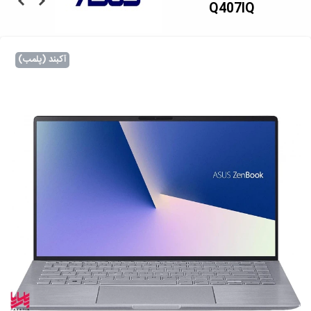
Q407IQ
آکبند (پلمب)