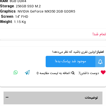
RAM
: 8GB DDR4
Storage
: 256GB SSD M.2
Graphics
: NVIDIA GeForce MX350 2GB GDDR5
Screen
: 14" FHD
Weight
: 1.15 Kg
تمام شد!
امتیاز:
اولین نفری باشید که نظر می‌دهد!
موجود شد پیامک بده!
دوست داشتن
7
اضافه به لیست مقایسه
0
توضیحات