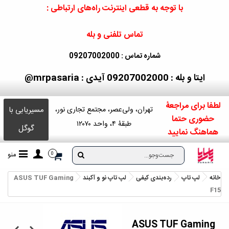
با توجه به قطعی اینترنت راه‌های ارتباطی :
تماس تلفنی و بله
شماره تماس : 09207002000
ایتا و بله : 09207002000
آیدی : mrpasaria@
لطفا برای مراجعۀ
مسیریابی با
تهران، ولی‌عصر، مجتمع تجاری نور،
حضوری حتما
طبقۀ ۴، واحد ۱۲۰۷۰
گوگل
هماهنگ نمایید
منو
0
خانه
لپ تاپ
رده‌بندی کیفی
لپ‌ تاپ نو و آکبند
ASUS TUF Gaming
F15
ASUS TUF Gaming