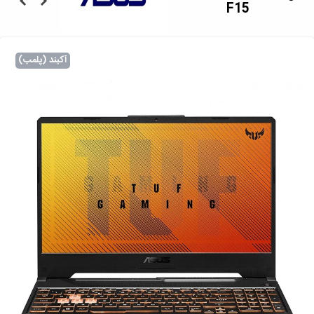
F15
آکبند (پلمب)