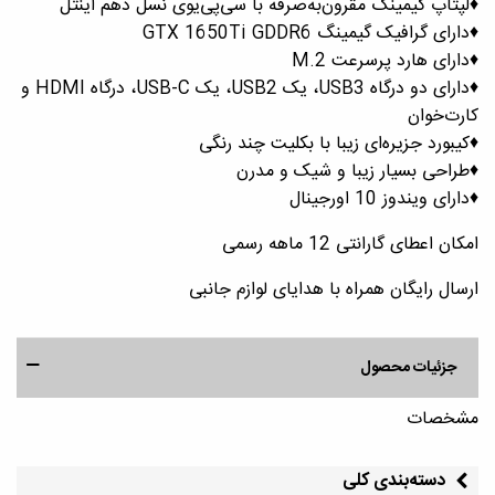
♦️لپتاپ گیمینگ مقرون‌به‌صرفه با سی‌پی‌یوی نسل دهم اینتل
♦️دارای گرافیک گیمینگ GTX 1650Ti GDDR6
♦️دارای هارد پرسرعت M.2
♦️دارای دو درگاه USB3، یک USB2، یک USB-C، درگاه HDMI و
کارت‌خوان
♦️کیبورد جزیره‌ای زیبا با بکلیت چند رنگی
♦️طراحی بسیار زیبا و شیک و مدرن
♦️دارای ویندوز 10 اورجینال
امکان اعطای گارانتی 12 ماهه رسمی
ارسال رایگان همراه با هدایای لوازم جانبی
جزئیات محصول
مشخصات
دسته‌بندی کلی