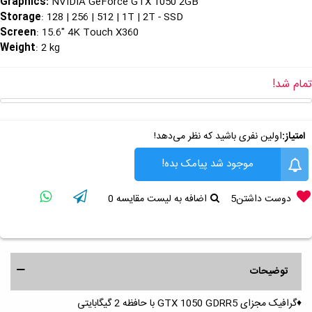
Graphics
:
NVIDIA GeForce GTX 1050 2GB
Storage
: 128 | 256 | 512 | 1T | 2T - SSD
Screen
: 15.6" 4K Touch X360
Weight
: 2 kg
تمام شد!
امتیاز:
اولین نفری باشید که نظر می‌دهد!
موجود شد پیامک بده!
دوست داشتن
5
اضافه به لیست مقایسه
0
توضیحات
♦️گرافیک مجزای GTX 1050 GDRR5 با حافظه 2 گیگابایتی