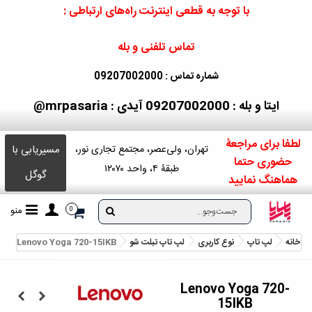
با توجه به قطعی اینترنت راه‌های ارتباطی :
تماس تلفنی و بله
شماره تماس : 09207002000
ایتا و بله : 09207002000
آیدی : mrpasaria@
لطفا برای مراجعۀ
مسیریابی با
تهران، ولی‌عصر، مجتمع تجاری نور،
حضوری حتما
طبقۀ ۴، واحد ۱۲۰۷۰
گوگل
هماهنگ نمایید
منو
0
خانه
لپ تاپ
نوع کاربری
لپ تاپ تبلت شو
Lenovo Yoga 720-15IKB
Lenovo Yoga 720-
15IKB