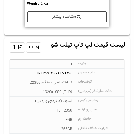
Weight
: 2 Kg
مشاهده بیشتر
لیست قیمت لپ تاپ تبلت شو
1
HP Envy X360 15-EW0
کد اختصاصی دستگاه: Z2356
1920x1080 (FHD)
استوک (کارکرده‌ی وارداتی)
i5-1235U
8GB
256GB