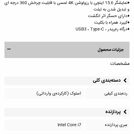
♦️نمایشگر 15.6 اینچی با رزولوشن 4K لمسی با قابلیت چرخش 360 درجه ای
و تبدیل شدن به تبلت
♦️دارای حسگر اثر انگشت
♦️کیبرد همراه با بکلیت
♦️درگاه رم‌ریدر ، USB3 ، Type-C
جزئیات محصول
مشخصات
دسته‌بندی کلی
رده‌بندی کیفی
استوک (کارکرده‌ی وارداتی)
پردازنده
سِری پردازنده
Intel Core i7