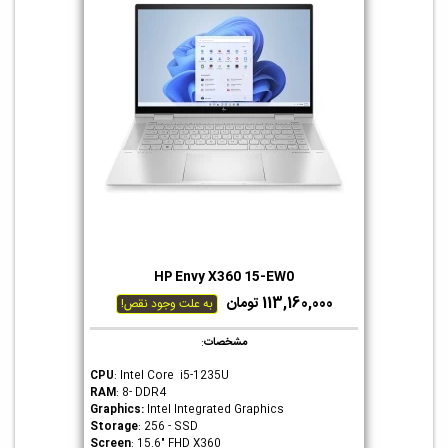
HP Envy X360 15-EW0
113,160,000 تومان
به علت وجود نقص!
مشخصات
:
CPU
: Intel Core i5-1235U
RAM
: 8- DDR4
Graphics
:
Intel Integrated Graphics
Storage
: 256 - SSD
Screen
: 15.6" FHD X360