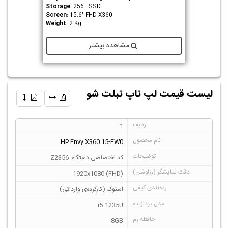
Storage
: 256 - SSD
Screen
: 15.6" FHD X360
Weight
: 2 Kg
مشاهده بیشتر
لیست قیمت لپ تاپ تبلت شو
1
HP Envy X360 15-EW0
کد اختصاصی دستگاه: Z2356
1920x1080 (FHD)
استوک (کارکرده‌ی وارداتی)
i5-1235U
8GB