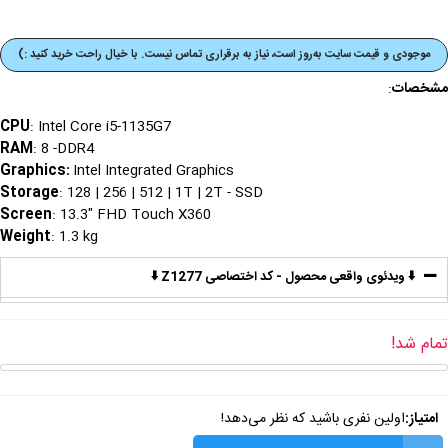
موجودی و قیمت‌ سایت به‌روز است، نیاز به برقراری تماس نیست. با خیال راحت خرید کنید :)
مشخصات
:
CPU
: Intel Core i5-1135G7
RAM
: 8 -DDR4
Graphics
:
Intel Integrated Graphics
Storage
: 128 | 256 | 512 | 1T | 2T - SSD
Screen
: 13.3" FHD Touch X360
Weight
: 1.3 kg
⬇️ ویدئوی واقعی محصول - کد اختصاصی Z1277 ⬇️
تمام شد!
امتیاز:
اولین نفری باشید که نظر می‌دهد!