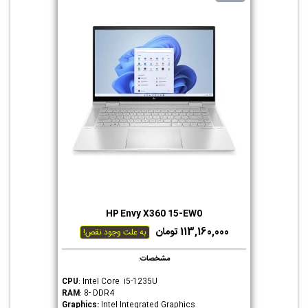
HP Envy X360 15-EW0
113,160,000 تومان
به علت وجود نقص!
مشخصات
:
CPU
: Intel Core i5-1235U
RAM
: 8- DDR4
Graphics
:
Intel Integrated Graphics