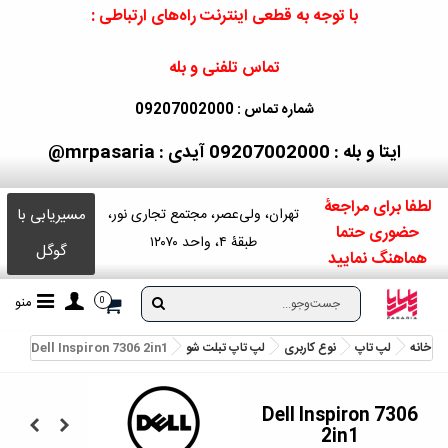
با توجه به قطعی اینترنت راه‌های ارتباطی :
تماس تلفنی و بله
شماره تماس : 09207002000
ایتا و بله : 09207002000
آیدی : mrpasaria@
لطفا برای مراجعۀ
مسیریابی با
تهران، ولی‌عصر، مجتمع تجاری نور،
حضوری حتما
طبقۀ ۴، واحد ۱۲۰۷۰
گوگل
هماهنگ نمایید
منو
0
خانه
لپ تاپ
نوع کاربری
لپ تاپ تبلت شو
Dell Inspiron 7306 2in1
Dell Inspiron 7306
2in1