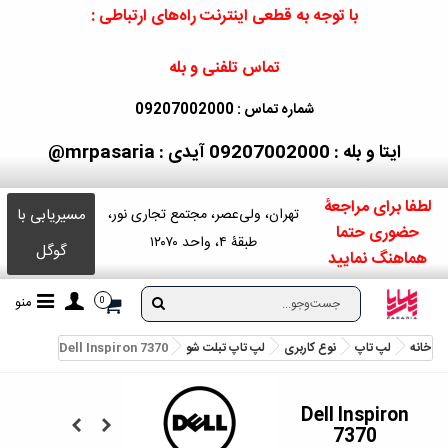
با توجه به قطعی اینترنت راه‌های ارتباطی :
تماس تلفنی و بله
شماره تماس : 09207002000
ایتا و بله : 09207002000
آیدی : mrpasaria@
لطفا برای مراجعۀ
مسیریابی با
تهران، ولی‌عصر، مجتمع تجاری نور،
حضوری حتما
طبقۀ ۴، واحد ۱۲۰۷۰
گوگل
هماهنگ نمایید
منو
0
خانه
لپ تاپ
نوع کاربری
لپ تاپ تبلت شو
Dell Inspiron 7370
Dell Inspiron
7370