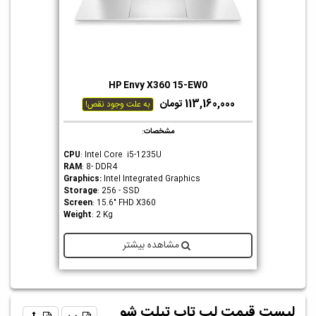
HP Envy X360 15-EW0
113,160,000 تومان
به علت وجود نقص!
مشخصات
:
CPU
: Intel Core i5-1235U
RAM
: 8- DDR4
Graphics
:
Intel Integrated Graphics
Storage
: 256 - SSD
Screen
: 15.6" FHD X360
Weight
: 2 Kg
مشاهده بیشتر
لیست قیمت لپ تاپ تبلت شو