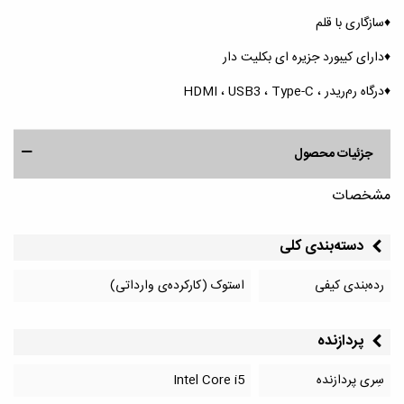
♦️سازگاری با قلم
♦️دارای کیبورد جزیره ای بکلیت دار
♦️درگاه رم‌ریدر ، HDMI ، USB3 ، Type-C
جزئیات محصول
مشخصات
دسته‌بندی کلی
رده‌بندی کیفی
استوک (کارکرده‌ی وارداتی)
پردازنده
سِری پردازنده
Intel Core i5