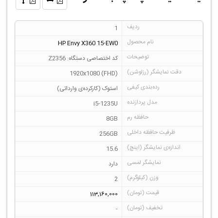
1
HP Envy X360 15-EW0
کد اختصاصی دستگاه: Z2356
1920x1080 (FHD)
استوک (کارکرده‌ی وارداتی)
i5-1235U
8GB
256GB
15.6
دارد
2
113,160,000
-