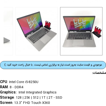
موجودی و قیمت‌ سایت به‌روز است، نیاز به برقراری تماس نیست. با خیال راحت خرید کنید :)
مشخصات
:
CPU
: Intel Core i5-8250U
RAM
: 8 - DDR4
Graphics
:
Intel Integrated Graphics
Storage
: 128 | 256 | 512 | 1T | 2T - SSD
Screen
: 13.3" FHD Touch X360