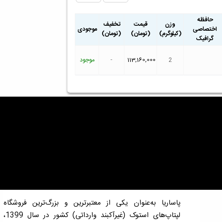
حافظه
وزن
قیمت
تخفیف
اختصاصی
موجودی
(کیلوگرم)
(تومان)
(تومان)
گرافیک
2
113,160,000
-
موجود
پاساریا به‌عنوان یکی از معتبرترین و بزرگ‌ترین فروشگاه
لپتاپ‌های استوک (غیرآکبند وارداتی) کشور در سال 1399،