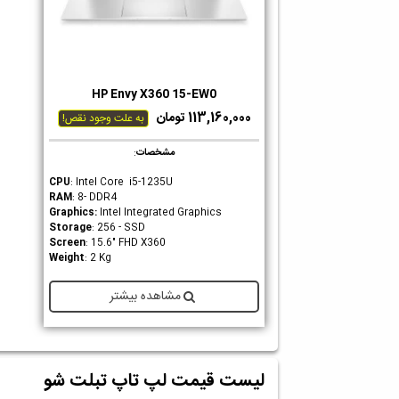
HP Envy X360 15-EW0
دوست داشتن
113,160,000 تومان
به علت وجود نقص!
مشخصات
:
CPU
: Intel Core i5-1235U
RAM
: 8- DDR4
Graphics
:
Intel Integrated Graphics
Storage
: 256 - SSD
Screen
: 15.6" FHD X360
Weight
: 2 Kg
مشاهده بیشتر
لیست قیمت لپ تاپ تبلت شو