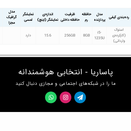
مدل
مدل
حافظه
ظرفیت
اندازه‌ی
نمایشگر
رده‌بندی کیفی
گرافیک
پردازنده
رم
حافظه داخلی
نمایشگر (اینچ)
لمسی
مجزا
استوک
i5-
(کارکرده‌ی
8GB
256GB
15.6
دارد
1235U
وارداتی)
پاساریا - انتخابی هوشمندانه
ما را در شبکه‌های اجتماعی و مجازی دنبال کنید