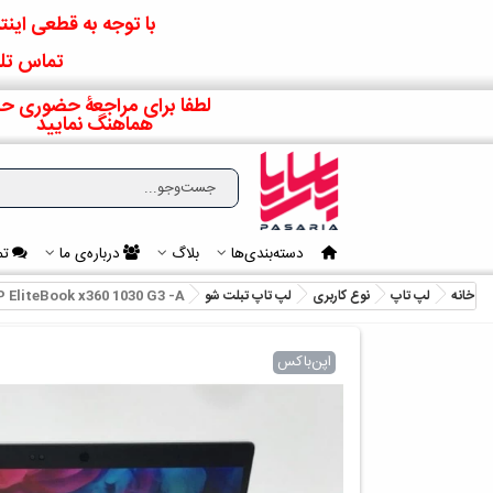
با توجه به قطعی اینتر
تماس تلف
لطفا برای مراجعۀ حضوری حت
هماهنگ نمایید
دسته‌بندی‌ها
بلاگ
درباره‌ی ما
تم
خانه
لپ تاپ
نوع کاربری
لپ تاپ تبلت شو
 EliteBook x360 1030 G3 -A
اپن‌باکس