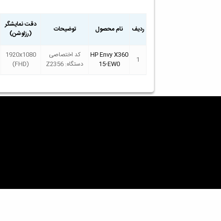
دقت نمایشگر
ردیف
نام محصول
توضیحات
(رزلوشن)
HP Envy X360
کد اختصاصی
1920x1080
1
15-EW0
دستگاه: Z2356
(FHD)