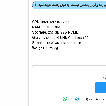
از به برقراری تماس نیست. با خیال راحت خرید کنید :)
CPU
: Intel Core i5-8250U
RAM
: 16GB DDR4
Storage
: 256 GB SSD NVME
Graphics
: Intel® UHD Graphics 620
Screen
: 13.3" 4K Touchscreen
Weight
: 1.25 Kg
هد!
!
لیست مقایسه
0