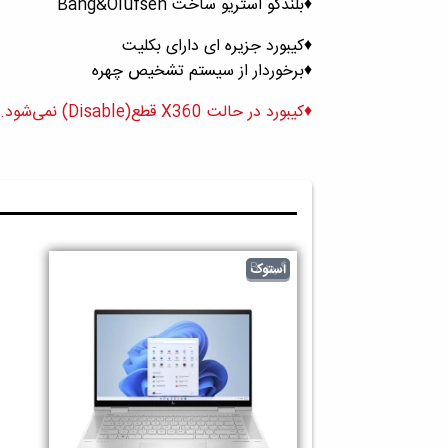
♦️بلندگو استریو ساخت Bang&Olufsen
♦️کیبورد جزیره ای دارای بکلیت
♦️برخوردار از سیستم تشخیص چهره
♦️کیبورد در حالت X360 قطع(Disable) نمی‌شود.
گرید B
استوک