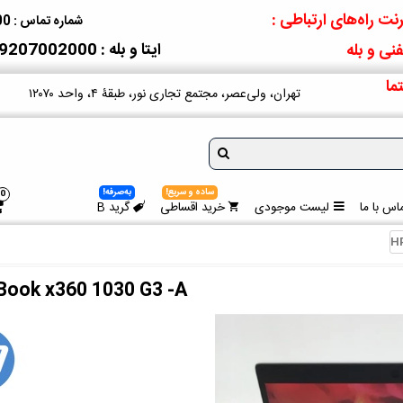
نت راه‌های ارتباطی :
شماره تماس : 09207002000
ایتا و بله : 09207002000
نی و بله
ما
تهران، ولی‌عصر، مجتمع تجاری نور، طبقۀ ۴، واحد ۱۲۰۷۰
ساده و سریع!
به‌صرفه!
0
اس با ما
لیست موجودی
خرید اقساطی
گرید B
HP
eBook x360 1030 G3 -A