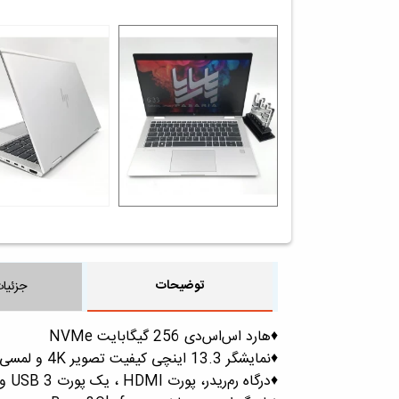
توضیحات
جزئیا
♦️هارد اس‌اس‌دی 256 گیگابایت NVMe
♦️نمایشگر 13.3 اینچی کیفیت تصویر 4K و لمسی
♦️درگاه رم‌ریدر، پورت HDMI ، یک پورت USB 3 و دو پورت Thunderbolt Type-C