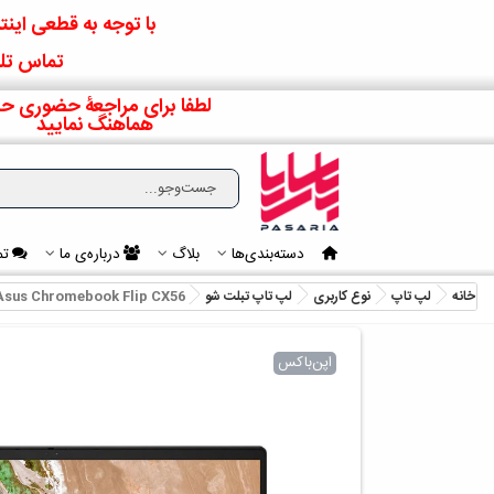
با توجه به قطعی اینتر
تماس تلف
لطفا برای مراجعۀ حضوری حت
هماهنگ نمایید
دسته‌بندی‌ها
بلاگ
درباره‌ی ما
تم
خانه
لپ تاپ
نوع کاربری
لپ تاپ تبلت شو
Asus Chromebook Flip CX56
اپن‌باکس