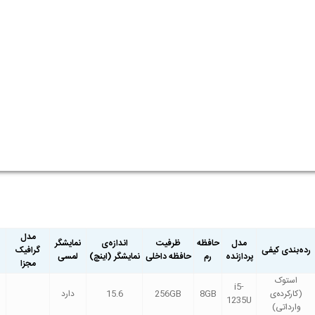
مدل
مدل
حافظه
ظرفیت
اندازه‌ی
نمایشگر
رده‌بندی کیفی
گرافیک
پردازنده
رم
حافظه داخلی
نمایشگر (اینچ)
لمسی
مجزا
استوک
i5-
(کارکرده‌ی
8GB
256GB
15.6
دارد
1235U
وارداتی)