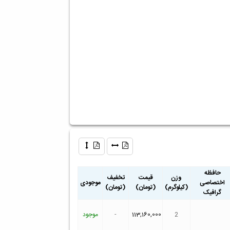
حافظه
وزن
قیمت
تخفیف
اختصاصی
موجودی
(کیلوگرم)
(تومان)
(تومان)
گرافیک
2
113,160,000
-
موجود