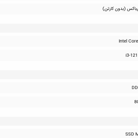
‌باکس (بدون کارتن)
Intel Core
i3-12
DD
8
SSD M