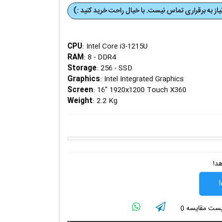
از به برقراری تماس نیست. با خیال راحت خرید کنید :)
CPU
: Intel Core i3-1215U
RAM
: 8 - DDR4
Storage
: 256 - SSD
Graphics
: Intel Integrated Graphics
Screen
: 16" 1920x1200 Touch X360
Weight
: 2.2 Kg
هد!
!
لیست مقایسه
0