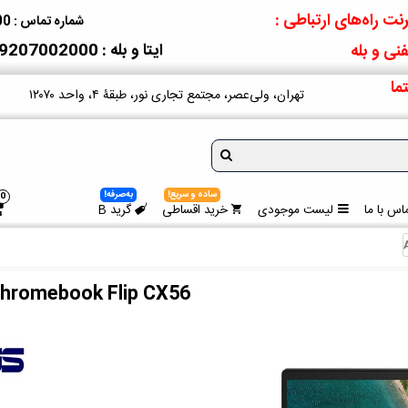
نت راه‌های ارتباطی :
شماره تماس : 09207002000
ایتا و بله : 09207002000
نی و بله
ما
تهران، ولی‌عصر، مجتمع تجاری نور، طبقۀ ۴، واحد ۱۲۰۷۰
ساده و سریع!
به‌صرفه!
0
اس با ما
لیست موجودی
خرید اقساطی
گرید B
hromebook Flip CX56