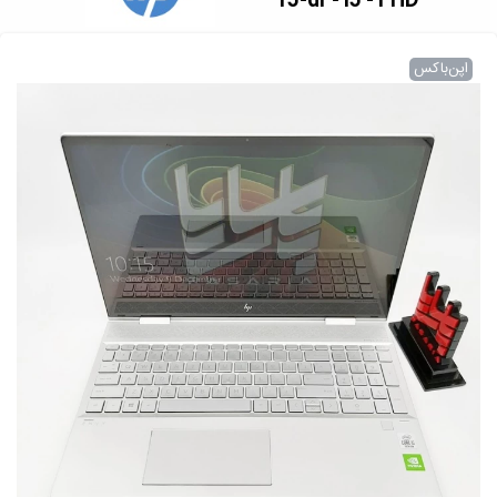
15-dr - i5 - FHD
اپن‌باکس