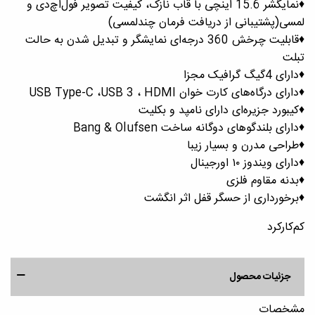
♦️نمایگشر 15.6 اینچی با قاب نازک، کیفیت تصویر فول‌اچ‎‌دی و
لمسی(پشتیبانی از دریافت فرمان چندلمسی)
♦️قابلیت چرخش 360 درجه‌ای نمایشگر و تبدیل شدن به حالت
تبلت
♦️دارای 4گیگ گرافیک مجزا
♦️دارای درگاه‌های کارت خوان USB Type-C ،USB 3 ، HDMI
♦️کیبورد جزیره‌ای دارای نامپد و بکلیت
♦️دارای بلندگوهای دوگانه ساخت Bang & Olufsen
♦️طراحی مدرن و بسیار زیبا
♦️دارای ویندوز ١٠ اورجینال
♦️بدنه مقاوم فلزی
♦️برخورداری از حسگر قفل اثر انگشت
کم‌کارکرد
جزئیات محصول
مشخصات