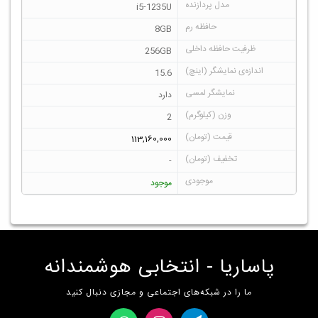
i5-1235U
8GB
256GB
15.6
دارد
2
113,160,000
-
موجود
پاساریا - انتخابی هوشمندانه
ما را در شبکه‌های اجتماعی و مجازی دنبال کنید