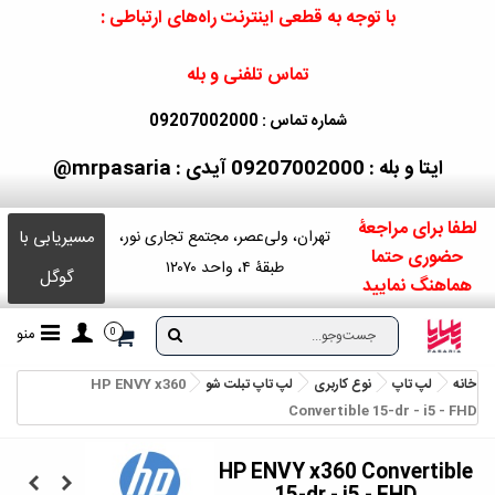
با توجه به قطعی اینترنت راه‌های ارتباطی :
تماس تلفنی و بله
شماره تماس : 09207002000
ایتا و بله : 09207002000
آیدی : mrpasaria@
لطفا برای مراجعۀ
مسیریابی با
تهران، ولی‌عصر، مجتمع تجاری نور،
حضوری حتما
طبقۀ ۴، واحد ۱۲۰۷۰
گوگل
هماهنگ نمایید
منو
0
خانه
لپ تاپ
نوع کاربری
لپ تاپ تبلت شو
HP ENVY x360
Convertible 15-dr - i5 - FHD
HP ENVY x360 Convertible