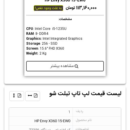
HP Envy X360 15-EW0
113,160,000 تومان
به علت وجود نقص!
مشخصات
:
CPU
: Intel Core i5-1235U
RAM
: 8- DDR4
Graphics
:
Intel Integrated Graphics
Storage
: 256 - SSD
Screen
: 15.6" FHD X360
Weight
: 2 Kg
مشاهده بیشتر
لیست قیمت لپ تاپ تبلت شو
1
HP Envy X360 15-EW0
کد اختصاصی دستگاه: Z2356