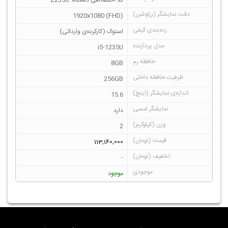
1920x1080 (FHD)
استوک (کارکرده‌ی وارداتی)
i5-1235U
8GB
256GB
15.6
دارد
2
113,160,000
-
موجود