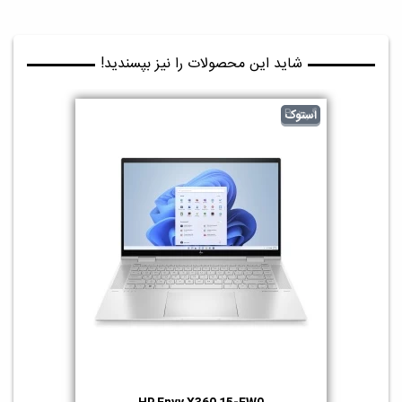
شاید این محصولات را نیز بپسندید!
گرید B
استوک