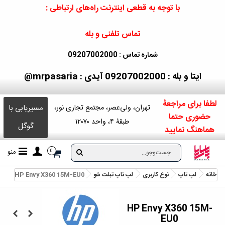
با توجه به قطعی اینترنت راه‌های ارتباطی :
تماس تلفنی و بله
شماره تماس : 09207002000
ایتا و بله : 09207002000
آیدی : mrpasaria@
لطفا برای مراجعۀ
مسیریابی با
تهران، ولی‌عصر، مجتمع تجاری نور،
حضوری حتما
طبقۀ ۴، واحد ۱۲۰۷۰
گوگل
هماهنگ نمایید
منو
0
خانه
لپ تاپ
نوع کاربری
لپ تاپ تبلت شو
HP Envy X360 15M-EU0
HP Envy X360 15M-
EU0