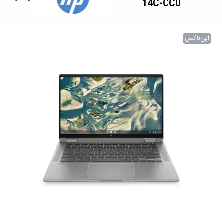
14C-CC0
اپن‌باکس