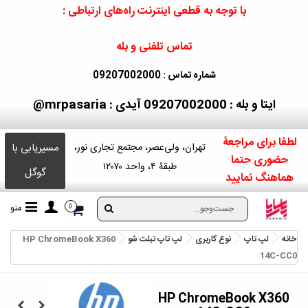
با توجه به قطعی اینترنت راه‌های ارتباطی :
تماس تلفنی و بله
شماره تماس : 09207002000
ایتا و بله : 09207002000
آیدی : mrpasaria@
لطفا برای مراجعۀ
مسیریابی با
تهران، ولی‌عصر، مجتمع تجاری نور،
حضوری حتما
طبقۀ ۴، واحد ۱۲۰۷۰
گوگل
هماهنگ نمایید
منو
0
خانه
لپ تاپ
نوع کاربری
لپ تاپ تبلت شو
HP ChromeBook X360
14C-CC0
HP ChromeBook X360