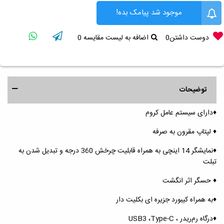
موجود شد پیامک بده!
دوست داشتن
0
اضافه به لیست مقایسه
0
توضیحات
♦️دارای سیستم عامل کروم
♦️ لپتاپ مقرون به صرفه
♦️نمایشگر 14 اینچی به همراه قابلیت چرخش 360 درجه و تبدیل شدن به
تبلت
♦️ حسگر اثر انگشت
♦️به همراه کیبورد جزیره ای بکلیت دار
♦️درگاه رم‌ریدر ، USB3 ،Type-C