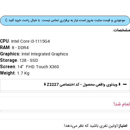
موجودی و قیمت‌ سایت به‌روز است، نیاز به برقراری تماس نیست. با خیال راحت خرید کنید :)
مشخصات
:
CPU
: Intel Core i3-1115G4
RAM
: 8 - DDR4
Graphics
:
Intel Integrated Graphics
Storage
: 128 - SSD
Screen
: 14" FHD Touch X360
Weight
: 1.7 Kg
⬇️ ویدئوی واقعی محصول - کد اختصاصی Z2227 ⬇️
تمام شد!
امتیاز:
اولین نفری باشید که نظر می‌دهد!