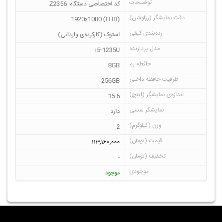
کد اختصاصی دستگاه: Z2356
1920x1080 (FHD)
استوک (کارکرده‌ی وارداتی)
i5-1235U
8GB
256GB
15.6
دارد
2
113,160,000
-
موجود