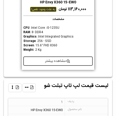
HP Envy X360 15-EW0
113,160,000 تومان
به علت وجود نقص!
مشخصات
:
CPU
: Intel Core i5-1235U
RAM
: 8- DDR4
Graphics
:
Intel Integrated Graphics
Storage
: 256 - SSD
Screen
: 15.6" FHD X360
Weight
: 2 Kg
مشاهده بیشتر
لیست قیمت لپ تاپ تبلت شو
1
HP Envy X360 15-EW0