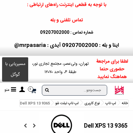
با توجه به قطعی اینترنت راه‌های ارتباطی :
تماس تلفنی و بله
شماره تماس : 09207002000
ایتا و بله : 09207002000
آیدی : mrpasaria@
لطفا برای مراجعۀ
مسیریابی با
تهران، ولی‌عصر، مجتمع تجاری نور،
حضوری حتما
طبقۀ ۴، واحد ۱۲۰۷۰
گوگل
هماهنگ نمایید
منو
0
خانه
لپ تاپ
نوع کاربری
لپ تاپ تبلت شو
Dell XPS 13 9365
Dell XPS 13 9365