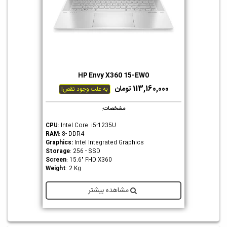
HP Envy X360 15-EW0
113,160,000 تومان
به علت وجود نقص!
مشخصات
:
CPU
: Intel Core i5-1235U
RAM
: 8- DDR4
Graphics
:
Intel Integrated Graphics
Storage
: 256 - SSD
Screen
: 15.6" FHD X360
Weight
: 2 Kg
مشاهده بیشتر