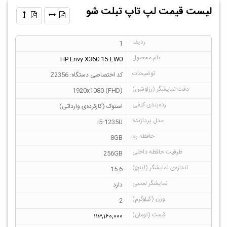
لیست قیمت لپ تاپ تبلت شو
1
HP Envy X360 15-EW0
کد اختصاصی دستگاه: Z2356
1920x1080 (FHD)
استوک (کارکرده‌ی وارداتی)
i5-1235U
8GB
256GB
15.6
دارد
2
113,160,000