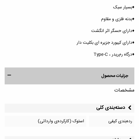
♦️بسیار سبک
♦️بدنه فلزی و مقاوم
♦️دارای حسگر اثر انگشت
♦️دارای کیبورد جزیره ای بکلیت دار
♦️درگاه رم‌ریدر ، Type-C
جزئیات محصول
مشخصات
دسته‌بندی کلی
رده‌بندی کیفی
استوک (کارکرده‌ی وارداتی)