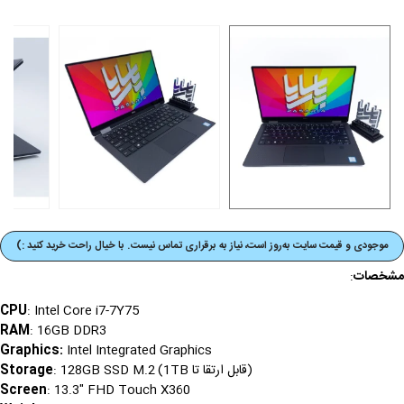
موجودی و قیمت‌ سایت به‌روز است، نیاز به برقراری تماس نیست. با خیال راحت خرید کنید :)
مشخصات
:
CPU
: Intel Core i7-7Y75
RAM
: 16GB DDR3
Graphics
:
Intel Integrated Graphics
(قابل ارتقا تا 1TB)
Storage
: 128GB SSD M.2
Screen
: 13.3" FHD Touch X360