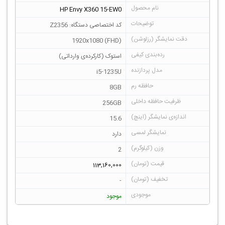
HP Envy X360 15-EW0
کد اختصاصی دستگاه: Z2356
1920x1080 (FHD)
استوک (کارکرده‌ی وارداتی)
i5-1235U
8GB
256GB
15.6
دارد
2
113,160,000
-
موجود