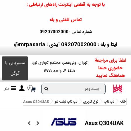
با توجه به قطعی اینترنت راه‌های ارتباطی :
تماس تلفنی و بله
شماره تماس : 09207002000
ایتا و بله : 09207002000
آیدی : mrpasaria@
لطفا برای مراجعۀ
مسیریابی با
تهران، ولی‌عصر، مجتمع تجاری نور،
حضوری حتما
طبقۀ ۴، واحد ۱۲۰۷۰
گوگل
هماهنگ نمایید
منو
0
خانه
لپ تاپ
نوع کاربری
لپ تاپ تبلت شو
Asus Q304UAK
Asus Q304UAK