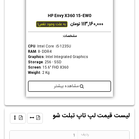
HP Envy X360 15-EW0
113,160,000 تومان
به علت وجود نقص!
مشخصات
:
CPU
: Intel Core i5-1235U
RAM
: 8- DDR4
Graphics
:
Intel Integrated Graphics
Storage
: 256 - SSD
Screen
: 15.6" FHD X360
Weight
: 2 Kg
مشاهده بیشتر
لیست قیمت لپ تاپ تبلت شو
1