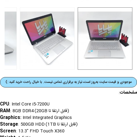
موجودی و قیمت‌ سایت به‌روز است، نیاز به برقراری تماس نیست. با خیال راحت خرید کنید :)
مشخصات
:
CPU
: Intel Core i5-7200U
(قابل ارتقا تا 20GB)
RAM
: 8GB DDR4
Graphics
:
Intel Integrated Graphics
(قابل ارتقا تا 1TB)
Storage
: 500GB HDD
Screen
: 13.3" FHD Touch X360