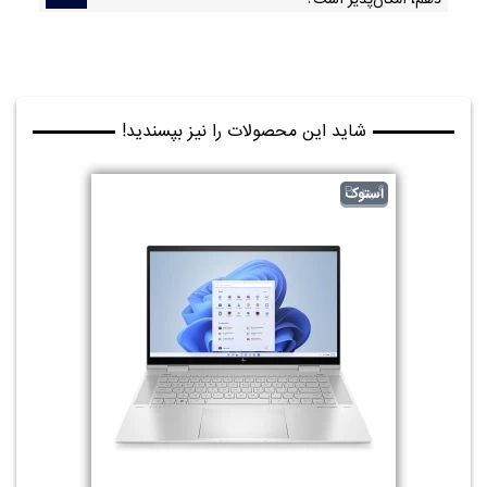
شاید این محصولات را نیز بپسندید!
گرید B
استوک