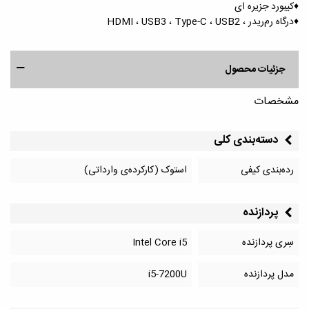
♦️کیبورد جزیره ای
♦️درگاه رم‌ریدر ، HDMI ، USB3 ، Type-C ، USB2
جزئیات محصول
مشخصات
دسته‌بندی کلی
رده‌بندی کیفی
استوک (کارکرده‌ی وارداتی)
پردازنده
سِری پردازنده
Intel Core i5
مدل پردازنده
i5-7200U