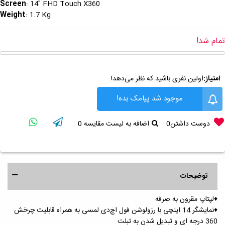
Screen
: 14" FHD Touch X360
Weight
: 1.7 Kg
تمام شد!
امتیاز:
اولین نفری باشید که نظر می‌دهد!
موجود شد پیامک بده!
دوست داشتن
0
اضافه به لیست مقایسه
0
توضیحات
♦️لپتاپ مقرون به صرفه
♦️نمایشگر 14 اینچی با رزولوشن فول اچ‌دی لمسی به همراه قابلیت چرخش
360 درجه ای و تبدیل شدن به تبلت