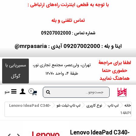
با توجه به قطعی اینترنت راه‌های ارتباطی :
تماس تلفنی و بله
شماره تماس : 09207002000
ایتا و بله : 09207002000
آیدی : mrpasaria@
لطفا برای مراجعۀ
مسیریابی با
تهران، ولی‌عصر، مجتمع تجاری نور،
حضوری حتما
طبقۀ ۴، واحد ۱۲۰۷۰
گوگل
هماهنگ نمایید
منو
0
خانه
لپ تاپ
نوع کاربری
لپ تاپ تبلت شو
Lenovo IdeaPad C340-
14API
Lenovo IdeaPad C340-