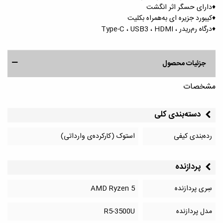
♦️دارای حسگر اثر انگشت
♦️کیبورد جزیره ای به‌همراه بکلیت
♦️درگاه رم‌ریدر ، Type-C ، USB3 ، HDMI
جزئیات محصول
مشخصات
دسته‌بندی کلی
رده‌بندی کیفی
استوک (کارکرده‌ی وارداتی)
پردازنده
سِری پردازنده
AMD Ryzen 5
مدل پردازنده
R5-3500U