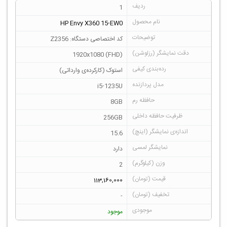
1
HP Envy X360 15-EW0
کد اختصاصی دستگاه: Z2356
1920x1080 (FHD)
استوک (کارکرده‌ی وارداتی)
i5-1235U
8GB
256GB
15.6
دارد
2
113,160,000
-
موجود