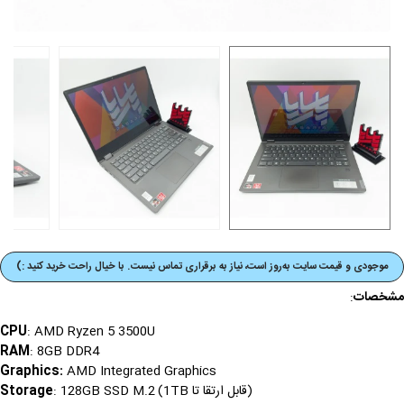
موجودی و قیمت‌ سایت به‌روز است، نیاز به برقراری تماس نیست. با خیال راحت خرید کنید :)
مشخصات
:
CPU
: AMD Ryzen 5 3500U
RAM
: 8GB DDR4
Graphics
:
AMD Integrated Graphics
(قابل ارتقا تا 1TB)
Storage
: 128GB SSD M.2