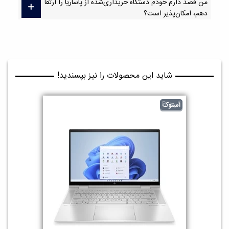
من قصد دارم خودم دستگاه خریداری‌شده از پاساریا را ارتقا
دهم، امکان‌پذیر است؟
شاید این محصولات را نیز بپسندید!
گرید B
استوک