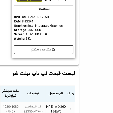
مشخصات
:
CPU
: Intel Core i5-1235U
RAM
: 8- DDR4
Graphics
:
Intel Integrated Graphics
Storage
: 256 - SSD
Screen
: 15.6" FHD X360
Weight
: 2 Kg
مشاهده بیشتر
لیست قیمت لپ تاپ تبلت شو
دقت نمایشگر
ردیف
نام محصول
توضیحات
(رزلوشن)
HP Envy X360
کد اختصاصی
1920x1080
1
15-EW0
دستگاه: Z2356
(FHD)