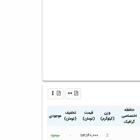
حافظه
وزن
قیمت
تخفیف
اختصاصی
موجودی
(کیلوگرم)
(تومان)
(تومان)
گرافیک
2
113,160,000
-
موجود