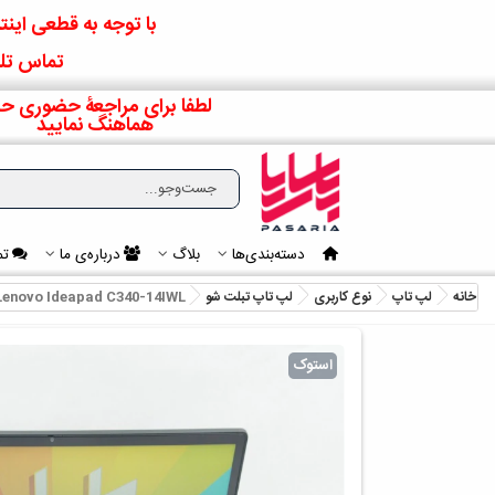
با توجه به قطعی اینتر
تماس تلف
لطفا برای مراجعۀ حضوری حت
هماهنگ نمایید
دسته‌بندی‌ها
بلاگ
درباره‌ی ما
تم
خانه
لپ تاپ
نوع کاربری
لپ تاپ تبلت شو
Lenovo Ideapad C340-14IWL
استوک