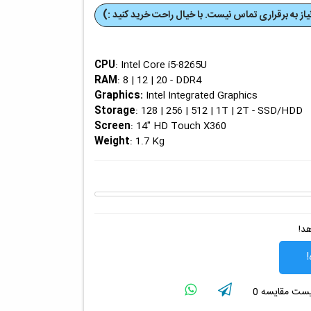
از به برقراری تماس نیست. با خیال راحت خرید کنید :)
CPU
: Intel Core i5-8265U
RAM
: 8 | 12 | 20 - DDR4
Graphics
:
Intel Integrated Graphics
Storage
: 128 | 256 | 512 | 1T | 2T - SSD/HDD
Screen
: 14" HD Touch X360
Weight
: 1.7 Kg
هد!
!
لیست مقایسه
0