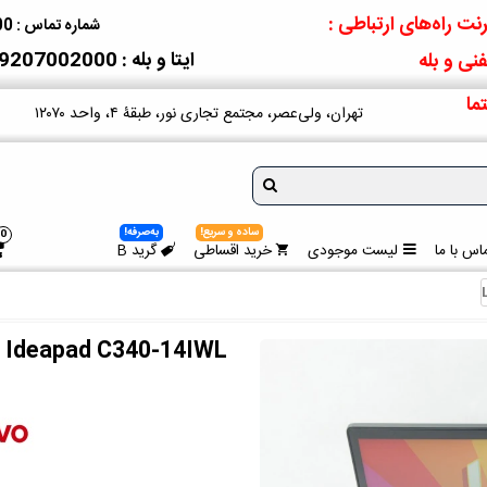
نت راه‌های ارتباطی :
شماره تماس : 09207002000
ایتا و بله : 09207002000
نی و بله
ما
تهران، ولی‌عصر، مجتمع تجاری نور، طبقۀ ۴، واحد ۱۲۰۷۰
ساده و سریع!
به‌صرفه!
0
اس با ما
لیست موجودی
خرید اقساطی
گرید B
 Ideapad C340-14IWL