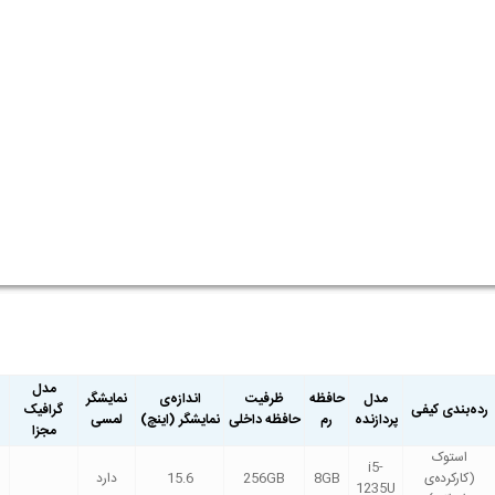
مدل
مدل
حافظه
ظرفیت
اندازه‌ی
نمایشگر
رده‌بندی کیفی
گرافیک
پردازنده
رم
حافظه داخلی
نمایشگر (اینچ)
لمسی
مجزا
استوک
i5-
(کارکرده‌ی
8GB
256GB
15.6
دارد
1235U