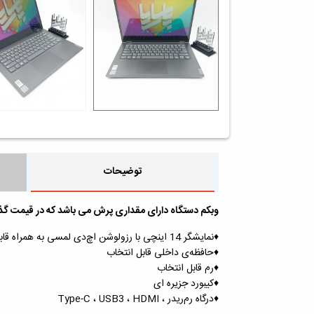
توضیحات
وبکم دستگاه دارای مقداری پرش می باشد که در قیمت گ
♦️نمایشگر 14 اینچی با رزولوشن اچ‌دی لمسی به همراه قابلیت چرخش 360 درجه ای و تبدیل شدن به تبلت
♦️حافظه‌ی داخلی قابل انتخاب
♦️رم قابل انتخاب
♦️کیبورد جزیره ای
♦️درگاه رم‌ریدر ، Type-C ، USB3 ، HDMI