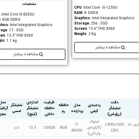
مشخصات
:
CPU
: Intel Core i5-1235U
RAM
: 8- DDR4
: Intel Core i5-8250U
Graphics
:
Intel Integrated Graphics
M
: 8GB DDR4
Storage
: 256 - SSD
hics:
Intel Integrated Graphics
Screen
: 15.6" FHD X360
rage
: 1T - SSD
Weight
: 2 Kg
een
: 13.3" FHD X360
ght
: 1.1 kg
مشاهده بیشتر
مشاهده بیشتر
دقت
ظرفیت
اندازه‌ی
مدل
رده‌بندی
مدل
حافظه
نمایشگر
نمایشگر
حافظه
نمایشگر
گرافی
کیفی
پردازنده
رم
لمسی
(رزلوشن)
داخلی
(اینچ)
مجزا
استوک
ری., کد
2400x1600
i7-
(کارکرده‌ی
8GB
256GB
13.5
دارد
8650U
(2K)
وارداتی)