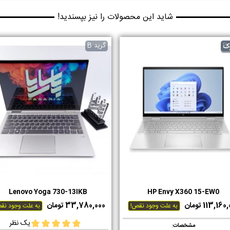
شاید این محصولات را نیز بپسندید!
B
گرید B
ک
Lenovo Yoga 730-13IKB
HP Envy X360 15-EW0
دوست داشتن
دوست داشتن
113,16 تومان
33,780,000 تومان
به علت وجود نقص!
به علت وجود نق
یک نظر
مشخصات
: