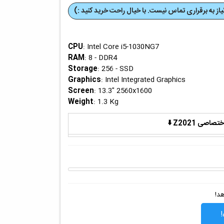
از به برقراری تماس نیست. با خیال راحت خرید کنید :)
CPU
: Intel Core i5-1030NG7
RAM
: 8 - DDR4
Storage
: 256 - SSD
Graphics
: Intel Integrated Graphics
Screen
: 13.3" 2560x1600
Weight
: 1.3 Kg
ی Z2021 ⬇️
هد!
!