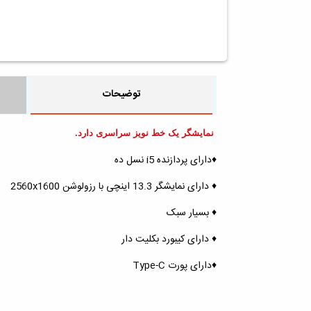
توضیحات
نمایشگر یک خط نویز سراسری دارد.
♦️دارای پردازنده i5 نسل ده
♦️ دارای نمایشگر 13.3 اینچی با رزولوشن 2560x1600
♦️ بسیار سبک
♦️ دارای کیبورد بکلیت دار
♦️دارای پورت Type-C