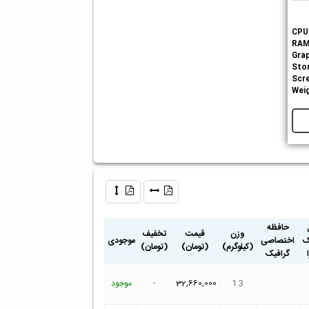
CPU
RA
Grap
Sto
Scr
Wei
حافظه
وزن
قیمت
تخفیف
ک
اختصاصی
موجودی
(کیلوگرم)
(تومان)
(تومان)
گرافیک
1.3
32,660,000
-
موجود