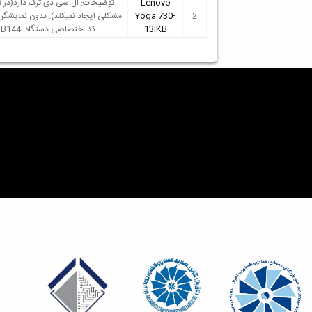
Lenovo
توضیحات: ال سی دی ترک دارد(در ت
2
Yoga 730-
مشکلی ایجاد نمیکند). بدون نمایشگر 
13IKB
کد اختصاصی دستگاه: B144