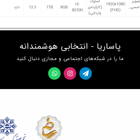
صویر
استوک
i5-
1920x1080
لمسی.,
(کارکرده‌ی
8GB
1TB
13.3
دارد
8250U
(FHD)
وارداتی)
پاساریا - انتخابی هوشمندانه
ما را در شبکه‌های اجتماعی و مجازی دنبال کنید