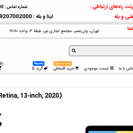
نت راه‌های ارتباطی :
شماره تماس : 09207002000
ایتا و بله : 09207002000
نی و بله
ما
تهران، ولی‌عصر، مجتمع تجاری نور، طبقۀ ۴، واحد ۱۲۰۷۰
ساده و سریع!
به‌صرفه!
0
اس با ما
لیست موجودی
خرید اقساطی
گرید B
etina, 13-inch, 2020)