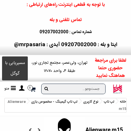
با توجه به قطعی اینترنت راه‌های ارتباطی :
تماس تلفنی و بله
شماره تماس : 09207002000
ایتا و بله : 09207002000
آیدی : mrpasaria@
لطفا برای مراجعۀ
مسیریابی با
تهران، ولی‌عصر، مجتمع تجاری نور،
حضوری حتما
طبقۀ ۴، واحد ۱۲۰۷۰
گوگل
هماهنگ نمایید
منو
0
خانه
لپ تاپ
نوع کاربری
لپ تاپ گیمینگ - مخصوص بازی
Alienware
m15
Alienware m15