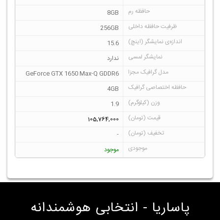
8GB
256GB
15.6
ندارد
GeForce GTX 1650 Max-Q GDDR6
4GB
1.9
105,764,000
-
موجود
پاساریا - انتخابی هوشمندانه