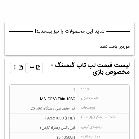
شاید این محصولات را نیز بپسندید!
موردی یافت نشد
لیست قیمت لپ تاپ گیمینگ -
مخصوص بازی
1
MSI GF63 Thin 10SC
کد اختصاصی دستگاه: Z2593
1920x1080 (FHD)
اپن‌باکس (همراه کارتن)
i5-10500H