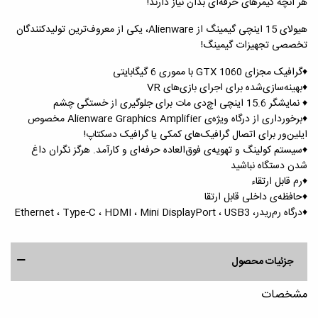
هر آنچه گیمرهای حرفه‌ای بدان نیاز دارند!
هیولای 15 اینچی گیمینگ از Alienware، یکی از معروف‌ترین تولیدکنندگان
تخصصی تجهیزات گیمینگ!
♦️گرافیک مجزای GTX 1060 با مموری 6 گیگابایتی
♦️بهینه‌سازی‌شده برای اجرای بازی‌های VR
♦️ نمایشگر 15.6 اینچی اچ‌دی مات برای جلوگیری از خستگی چشم
♦️برخورداری از درگاه ویژه‌ی Alienware Graphics Amplifier مخصوص
ایلین‌ور برای اتصال گرافیک‌های کمکی یا گرافیک دسکتاپ!
♦️سیستم کولینگ و تهویه‌ی فوق‌العاده حرفه‌ای و کارآمد. هرگز نگران داغ
شدن دستگاه نباشید
♦️رم قابل ارتقاء
♦️حافظه‌ی داخلی قابل ارتقا
♦️درگاه رم‌ریدر، Ethernet ، Type-C ، HDMI ، Mini DisplayPort ، USB3
جزئیات محصول
مشخصات