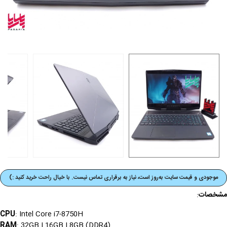
موجودی و قیمت‌ سایت به‌روز است، نیاز به برقراری تماس نیست. با خیال راحت خرید کنید :)
مشخصات
:
CPU
: Intel Core i7-8750H
RAM
: 32GB | 16GB | 8GB (DDR4)