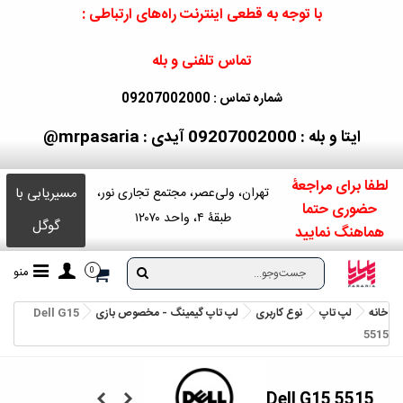
با توجه به قطعی اینترنت راه‌های ارتباطی :
تماس تلفنی و بله
شماره تماس : 09207002000
ایتا و بله : 09207002000
آیدی : mrpasaria@
لطفا برای مراجعۀ
مسیریابی با
تهران، ولی‌عصر، مجتمع تجاری نور،
حضوری حتما
طبقۀ ۴، واحد ۱۲۰۷۰
گوگل
هماهنگ نمایید
منو
0
خانه
لپ تاپ
نوع کاربری
لپ تاپ گیمینگ - مخصوص بازی
Dell G15
5515
Dell G15 5515