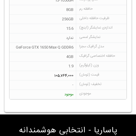
i5-10500H
8GB
256GB
15.6
ندارد
GeForce GTX 1650 Max-Q GDDR6
4GB
1.9
105,764,000
-
موجود
پاساریا - انتخابی هوشمندانه