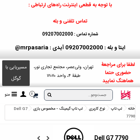
با توجه به قطعی اینترنت راه‌های ارتباطی :
تماس تلفنی و بله
شماره تماس : 09207002000
ایتا و بله : 09207002000
آیدی : mrpasaria@
لطفا برای مراجعۀ
مسیریابی با
تهران، ولی‌عصر، مجتمع تجاری نور،
حضوری حتما
طبقۀ ۴، واحد ۱۲۰۷۰
گوگل
هماهنگ نمایید
منو
0
خانه
لپ تاپ
نوع کاربری
لپ تاپ گیمینگ - مخصوص بازی
Dell G7
7790
Dell G7 7790