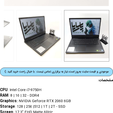
موجودی و قیمت‌ سایت به‌روز است، نیاز به برقراری تماس نیست. با خیال راحت خرید کنید :)
مشخصات
:
CPU
: Intel Core i7-9750H
RAM
: 8 | 16 | 32 - DDR4
Graphics
:
NVIDIA Geforce RTX 2060 6GB
Storage
: 128 | 256 |512 | 1T | 2T - SSD
Screen
: 17.3" FHD Matte 60Hz