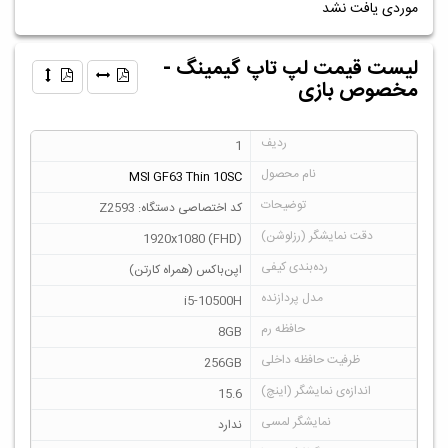
موردی یافت نشد
لیست قیمت لپ تاپ گیمینگ -
مخصوص بازی
1
MSI GF63 Thin 10SC
کد اختصاصی دستگاه: Z2593
1920x1080 (FHD)
اپن‌باکس (همراه کارتن)
i5-10500H
8GB
256GB
15.6
ندارد