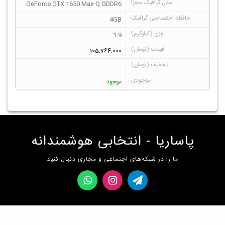
GeForce GTX 1650 Max-Q GDDR6
4GB
1.9
105,764,000
-
موجود
پاساریا - انتخابی هوشمندانه
ما را در شبکه‌های اجتماعی و مجازی دنبال کنید