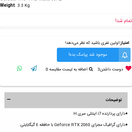
Weight
: 3.3 Kg
تمام شد!
امتیاز:
اولین نفری باشید که نظر می‌دهد!
موجود شد پیامک بده!
دوست داشتن
3
اضافه به لیست مقایسه
0
توضیحات
♦️دارای پردازنده i7 اینتلی سری H
♦️دارای گرافیک مجزای Geforce RTX 2060 با حافظه 6 گیگابایتی