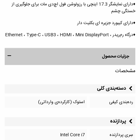
♦️دارای نمایشگر 17.3 اینچی با رزولوشن فول اچ‌دی مات برای جلوگیری از
خستگی چشم
♦️دارای کیبورد جزیره ای بکلیت دار
♦️درگاه رم‌ریدر ، Ethernet ، Type-C ، USB3 ، HDMI ، Mini DisplayPort
جزئیات محصول
مشخصات
دسته‌بندی کلی
رده‌بندی کیفی
استوک (کارکرده‌ی وارداتی)
پردازنده
سِری پردازنده
Intel Core i7