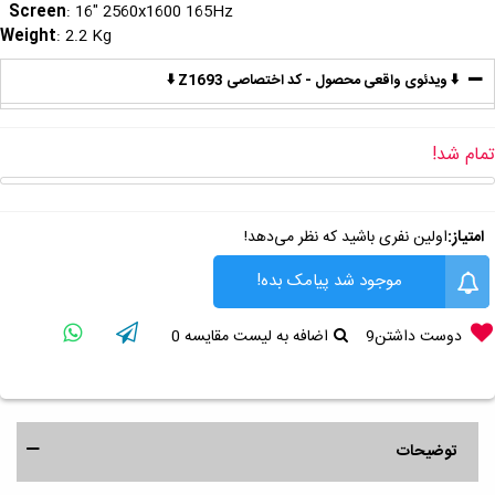
Screen
: 16" 2560x1600 165Hz
Weight
: 2.2 Kg
⬇️ ویدئوی واقعی محصول - کد اختصاصی Z1693 ⬇️
تمام شد!
امتیاز:
اولین نفری باشید که نظر می‌دهد!
موجود شد پیامک بده!
دوست داشتن
9
اضافه به لیست مقایسه
0
توضیحات