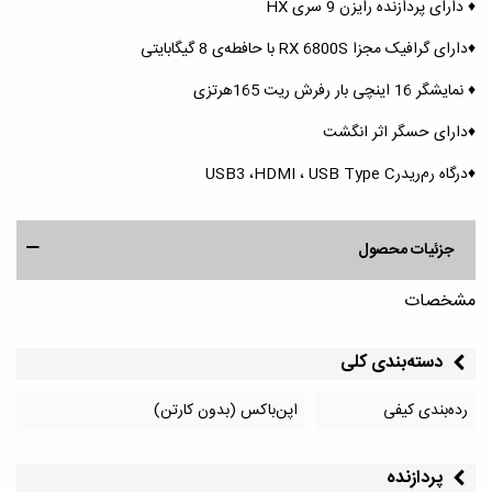
♦️ دارای پردازنده رایزن 9 سری HX
♦️دارای گرافیک مجزا RX 6800S با حافطه‌ی 8 گیگابایتی
♦️ نمایشگر 16 اینچی بار رفرش ریت 165هرتزی
♦️دارای حسگر اثر انگشت
♦️درگاه رم‌ریدرUSB3 ،HDMI ، USB Type C
جزئیات محصول
مشخصات
دسته‌بندی کلی
رده‌بندی کیفی
اپن‌باکس (بدون کارتن)
پردازنده