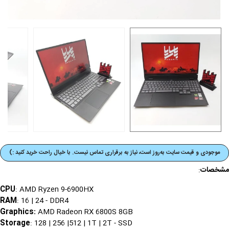
موجودی و قیمت‌ سایت به‌روز است، نیاز به برقراری تماس نیست. با خیال راحت خرید کنید :)
مشخصات
:
CPU
: AMD Ryzen 9-6900HX
RAM
: 16 | 24 - DDR4
Graphics
:
AMD Radeon RX 6800S 8GB
Storage
: 128 | 256 |512 | 1T | 2T - SSD