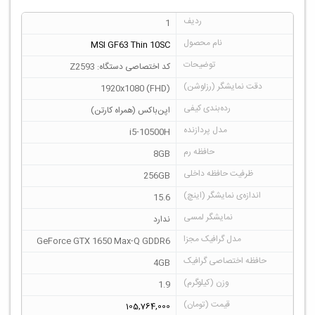
1
MSI GF63 Thin 10SC
کد اختصاصی دستگاه: Z2593
1920x1080 (FHD)
اپن‌باکس (همراه کارتن)
i5-10500H
8GB
256GB
15.6
ندارد
GeForce GTX 1650 Max-Q GDDR6
4GB
1.9
105,764,000