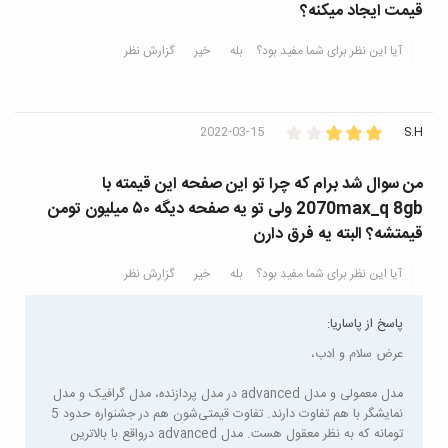
قیمت ایجاد میکنه؟
آیا این نظر برای شما مفید بود؟
بله
خیر
گزارش نظر
2022-03-15
S.H
من سوال شد برام که چرا تو این صفحه این قیمته با
2070max_q 8gb ولی تو یه صفحه دیگه ۵۰ میلیون تومن
قیمتشه؟ البته یه فرق دارن
آیا این نظر برای شما مفید بود؟
بله
خیر
گزارش نظر
پاسخ از پاساریا:
عرض سلام و ادب،
مدل معمولی و مدل advanced در مدل پردازنده، مدل گرافیک و مدل
نمایشگر با هم تفاوت دارند. تفاوت قیمتی‌شون هم در جشنواره حدود 5
تومانه که به نظر معقول هست. مدل advanced درواقع با بالاترین