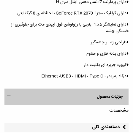
♦️دارای پردازنده i7 نسل دهمی اینتل سری H
♦️دارای گرافیک مجزا GeForce RTX 2070 با حافظه ی 8 گیگابایتی
♦️دارای نمایشگر 15.6 اینچی با رزولوشن فول اچ‌دی مات برای جلوگیری از
خستگی چشم
♦️طراحی زیبا و چشمگیر
♦️دارای بدنه فلزی و مقاوم
♦️کیبورد جزیره ای بکلیت دار
♦️درگاه رم‌ریدر ، Ethernet ،USB3 ، HDMI ، Type-C
جزئیات محصول
مشخصات
دسته‌بندی کلی