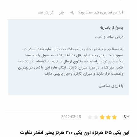
آیا این نظر برای شما مفید بود؟
بله
خیر
گزارش نظر
پاسخ از پاساریا:
عرض سلام و ادب،
به مسئله‌ی جعبه در بخش توضیحات محصول اشاره شده است. در
صورتی که لپتاپی جعبه ارجینال نداشته باشد، محصول را با جعبه
مخصوص تولید پاساریا خدمتتون ارسال میکنیم به انضمام ضمانت‌نامه
کتبی مهر شده. در مورد میزان کارکرد، لپتاپ‌های اپن باکس در بهترین
وضعیت قرار دارند و میزان کارکرد بسیار پایینی دارند.
با آرزوی سلامتی،
2022-03-15
S.H
این یکی ۱۶۵ هرتزه اون یکی ۳۰۰ هرتز یعنی انقدر تفاوت