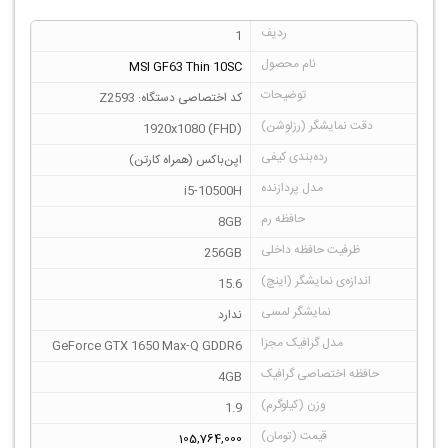
1
MSI GF63 Thin 10SC
کد اختصاصی دستگاه: Z2593
1920x1080 (FHD)
اپن‌باکس (همراه کارتن)
i5-10500H
8GB
256GB
15.6
ندارد
GeForce GTX 1650 Max-Q GDDR6
4GB
1.9
105,764,000