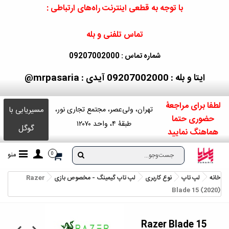
با توجه به قطعی اینترنت راه‌های ارتباطی :
تماس تلفنی و بله
شماره تماس : 09207002000
ایتا و بله : 09207002000
آیدی : mrpasaria@
لطفا برای مراجعۀ
مسیریابی با
تهران، ولی‌عصر، مجتمع تجاری نور،
حضوری حتما
طبقۀ ۴، واحد ۱۲۰۷۰
گوگل
هماهنگ نمایید
منو
0
خانه
لپ تاپ
نوع کاربری
لپ تاپ گیمینگ - مخصوص بازی
Razer
Blade 15 (2020)
Razer Blade 15