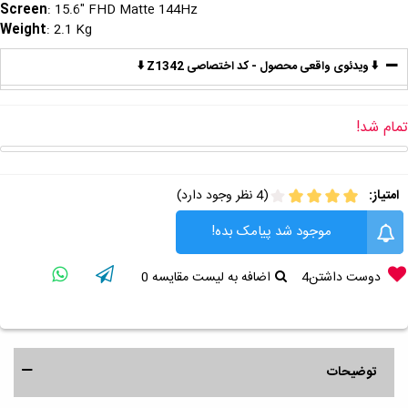
Screen
: 15.6" FHD Matte 144Hz
Weight
: 2.1 Kg
⬇️ ویدئوی واقعی محصول - کد اختصاصی Z1342 ⬇️
تمام شد!
امتیاز:
(4 نظر وجود دارد)
موجود شد پیامک بده!
دوست داشتن
4
اضافه به لیست مقایسه
0
توضیحات