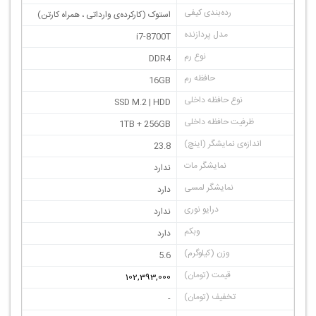
استوک (کارکرده‌ی وارداتی ، همراه کارتن)
i7-8700T
DDR4
16GB
SSD M.2 | HDD
1TB + 256GB
23.8
ندارد
دارد
ندارد
دارد
5.6
102,393,000
-