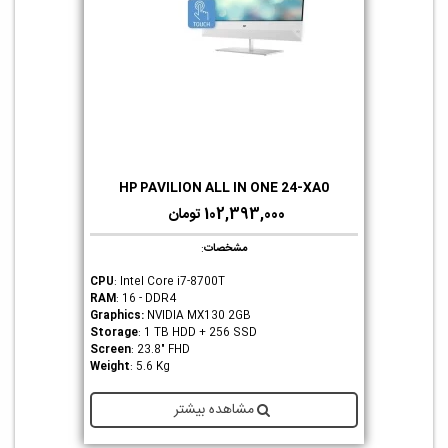
HP PAVILION ALL IN ONE 24-XA0
102,393,000 تومان
مشخصات
:
CPU
: Intel Core i7-8700T
RAM
: 16 - DDR4
Graphics
:
NVIDIA MX130 2GB
Storage
: 1 TB HDD + 256 SSD
Screen
: 23.8" FHD
Weight
: 5.6 Kg
مشاهده بیشتر