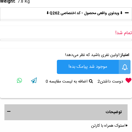
Weight
: 7.8 Kg
⬇️ ویدئوی واقعی محصول - کد اختصاصی Q262 ⬇️
تمام شد!
امتیاز:
اولین نفری باشید که نظر می‌دهد!
موجود شد پیامک بده!
دوست داشتن
2
اضافه به لیست مقایسه
0
توضیحات
♦️استوک همراه با کارتن