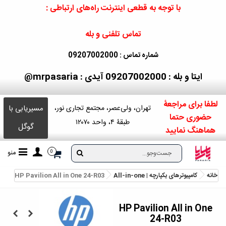
با توجه به قطعی اینترنت راه‌های ارتباطی :
تماس تلفنی و بله
شماره تماس : 09207002000
ایتا و بله : 09207002000
آیدی : mrpasaria@
لطفا برای مراجعۀ
مسیریابی با
تهران، ولی‌عصر، مجتمع تجاری نور،
حضوری حتما
طبقۀ ۴، واحد ۱۲۰۷۰
گوگل
هماهنگ نمایید
منو
0
خانه
کامپیوترهای یکپارچه | All-in-one
HP Pavilion All in One 24-R03
HP Pavilion All in One
24-R03