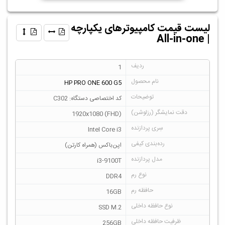
لیست قیمت کامپیوترهای یکپارچه
| All-in-one
1
HP PRO ONE 600 G5
کد اختصاصی دستگاه: C302
1920x1080 (FHD)
Intel Core i3
اپن‌باکس (همراه کارتن)
i3-9100T
DDR4
16GB
SSD M.2
256GB