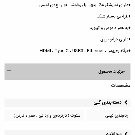
♦️دارای نمایشگر 24 اینچی با رزولوشن فول اچ‌دی لمسی
♦️طراحی بسیار شیک
♦️به همراه موس و کیبورد
♦️دارای درایو نوری
♦️درگاه رم‌ریدر ، HDMI ، Type-C ، USB3 ، Ethernet
جزئیات محصول
مشخصات
دسته‌بندی کلی
رده‌بندی کیفی
استوک (کارکرده‌ی وارداتی ، همراه کارتن)
پردازنده