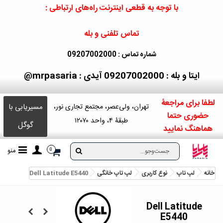
با توجه به قطعی اینترنت راه‌های ارتباطی :
تماس تلفنی و بله
شماره تماس : 09207002000
ایتا و بله : 09207002000
آیدی : mrpasaria@
لطفا برای مراجعۀ
مسیریابی با
تهران، ولی‌عصر، مجتمع تجاری نور،
حضوری حتما
طبقۀ ۴، واحد ۱۲۰۷۰
گوگل
هماهنگ نمایید
منو
0
خانه
لپ تاپ
نوع کاربری
لپ تاپ خانگی
Dell Latitude E5440
Dell Latitude
E5440