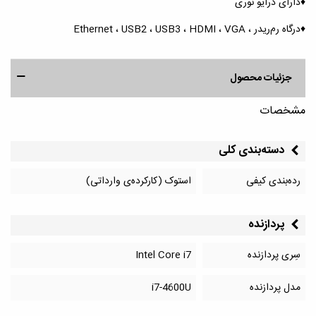
♦️دارای درایو نوری
♦️درگاه رم‌ریدر ، Ethernet ، USB2 ، USB3 ، HDMI ، VGA
جزئیات محصول
مشخصات
دسته‌بندی کلی
رده‌بندی کیفی
استوک (کارکرده‌ی وارداتی)
پردازنده
سِری پردازنده
Intel Core i7
مدل پردازنده
i7-4600U