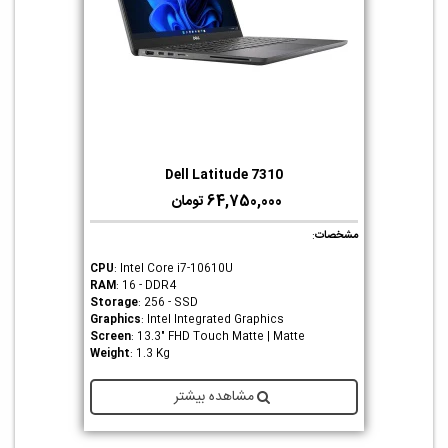
Dell Latitude 7310
64,750,000 تومان
مشخصات
:
CPU
: Intel Core i7-10610U
RAM
: 16 - DDR4
Storage
: 256 - SSD
Graphics
: Intel Integrated Graphics
Screen
: 13.3" FHD Touch Matte | Matte
Weight
: 1.3 Kg
مشاهده بیشتر