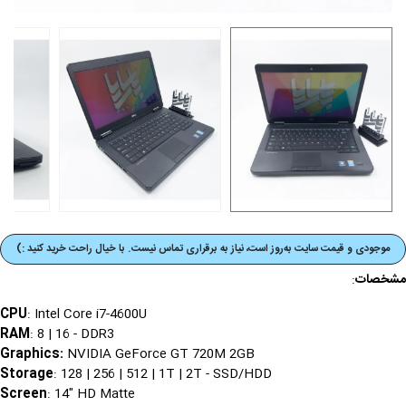
موجودی و قیمت‌ سایت به‌روز است، نیاز به برقراری تماس نیست. با خیال راحت خرید کنید :)
مشخصات
:
CPU
: Intel Core i7-4600U
RAM
: 8 | 16 - DDR3
Graphics
:
NVIDIA GeForce GT 720M 2GB
Storage
: 128 | 256 | 512 | 1T | 2T - SSD/HDD
Screen
: 14" HD Matte