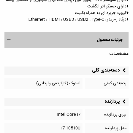
♦️دارای نمایشگر 15.6 اینچی فول اچ‌دی مات برای جلوگیری از خستگی چشم
♦️دارای حسگر اثر انگشت
♦️کیبورد جزیره ای به همراه بکلیت
♦️درگاه رم‌ریدر ،Ethernet ، HDMI ، USB3 ، USB2 ،Type-C
جزئیات محصول
مشخصات
دسته‌بندی کلی
رده‌بندی کیفی
استوک (کارکرده‌ی وارداتی)
پردازنده
سِری پردازنده
Intel Core i7
مدل پردازنده
i7-10510U