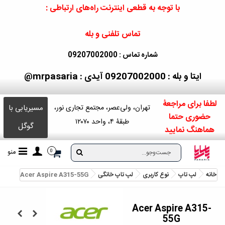
با توجه به قطعی اینترنت راه‌های ارتباطی :
تماس تلفنی و بله
شماره تماس : 09207002000
ایتا و بله : 09207002000
آیدی : mrpasaria@
لطفا برای مراجعۀ
مسیریابی با
تهران، ولی‌عصر، مجتمع تجاری نور،
حضوری حتما
طبقۀ ۴، واحد ۱۲۰۷۰
گوگل
هماهنگ نمایید
منو
0
خانه
لپ تاپ
نوع کاربری
لپ تاپ خانگی
Acer Aspire A315-55G
Acer Aspire A315-
55G