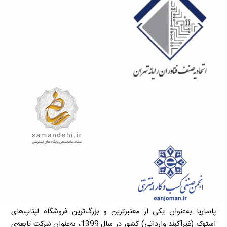
پاساریا به‌عنوان یکی از معتبرترین و بزرگ‌ترین فروشگاه لپتاپ‌های
استوک (غیرآکبند وارداتی) کشور در سال 1399، به‌عنوان شرکت تابعه‌ی