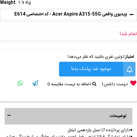
Weight
: 1.9 Kg
ویدیوی واقعی Acer Aspire A315-55G - کد اختصاصی E614
تمام شد!
امتیاز:
اولین نفری باشید که نظر می‌دهد!
موجود شد پیامک بده!
دوست داشتن
1
اضافه به لیست مقایسه
0
توضیحات
♦️دارای پردازنده i7 نسل یازدهمی اینتل