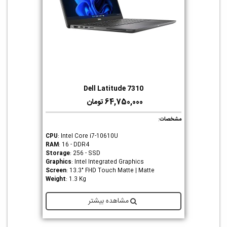
Dell Latitude 7310
64,750,000 تومان
مشخصات
:
CPU
: Intel Core i7-10610U
RAM
: 16 - DDR4
Storage
: 256 - SSD
Graphics
: Intel Integrated Graphics
Screen
: 13.3" FHD Touch Matte | Matte
Weight
: 1.3 Kg
مشاهده بیشتر