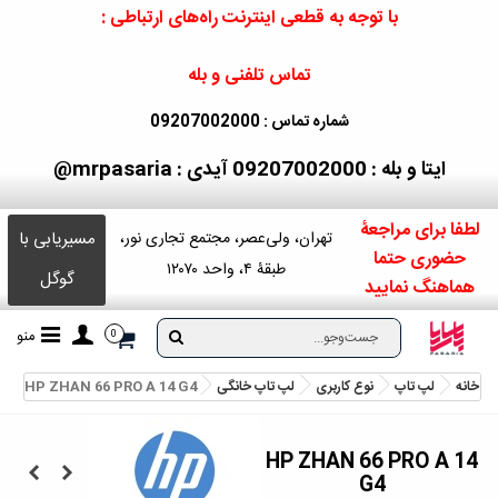
با توجه به قطعی اینترنت راه‌های ارتباطی :
تماس تلفنی و بله
شماره تماس : 09207002000
ایتا و بله : 09207002000
آیدی : mrpasaria@
لطفا برای مراجعۀ
مسیریابی با
تهران، ولی‌عصر، مجتمع تجاری نور،
حضوری حتما
طبقۀ ۴، واحد ۱۲۰۷۰
گوگل
هماهنگ نمایید
منو
0
خانه
لپ تاپ
نوع کاربری
لپ تاپ خانگی
HP ZHAN 66 PRO A 14 G4
HP ZHAN 66 PRO A 14
G4