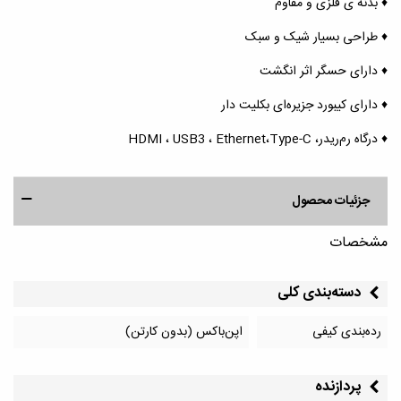
♦️ بدنه ی فلزی و مقاوم
♦️ طراحی بسیار شیک و سبک
♦️ دارای حسگر اثر انگشت
♦️ دارای کیبورد جزیره‌ای بکلیت دار
♦️ درگاه رم‌ریدر، HDMI ، USB3 ، Ethernet،Type-C
جزئیات محصول
مشخصات
دسته‌بندی کلی
رده‌بندی کیفی
اپن‌باکس (بدون کارتن)
پردازنده