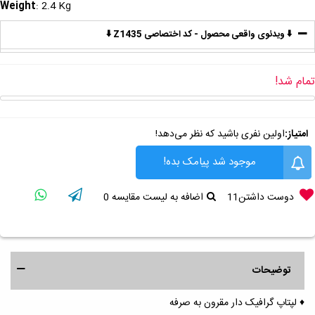
Weight
: 2.4 Kg
⬇️ ویدئوی واقعی محصول - کد اختصاصی Z1435 ⬇️
تمام شد!
امتیاز:
اولین نفری باشید که نظر می‌دهد!
موجود شد پیامک بده!
دوست داشتن
11
اضافه به لیست مقایسه
0
توضیحات
♦️ لپتاپ گرافیک دار مقرون به صرفه