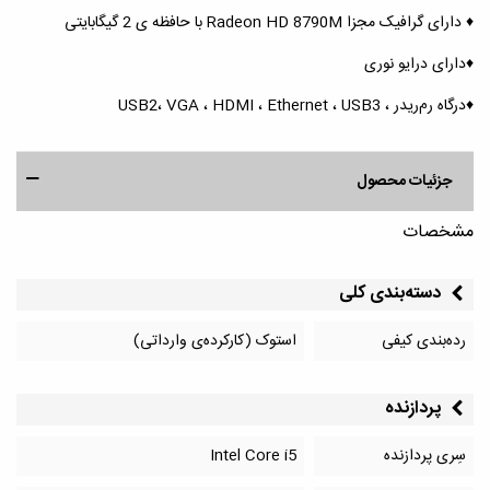
♦️ دارای گرافیک مجزا Radeon HD 8790M با حافظه ی 2 گیگابایتی
♦️دارای درایو نوری
♦️درگاه رم‌ریدر ، USB2، VGA ، HDMI ، Ethernet ، USB3
جزئیات محصول
مشخصات
دسته‌بندی کلی
رده‌بندی کیفی
استوک (کارکرده‌ی وارداتی)
پردازنده
سِری پردازنده
Intel Core i5