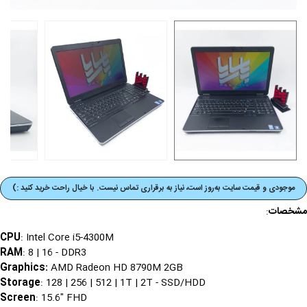
موجودی و قیمت‌ سایت به‌روز است، نیاز به برقراری تماس نیست. با خیال راحت خرید کنید :)
مشخصات
:
CPU
: Intel Core i5-4300M
RAM
: 8 | 16 - DDR3
Graphics
:
AMD Radeon HD 8790M 2GB
Storage
: 128 | 256 | 512 | 1T | 2T - SSD/HDD
Screen
: 15.6" FHD