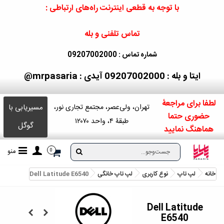
با توجه به قطعی اینترنت راه‌های ارتباطی :
تماس تلفنی و بله
شماره تماس : 09207002000
ایتا و بله : 09207002000
آیدی : mrpasaria@
لطفا برای مراجعۀ
مسیریابی با
تهران، ولی‌عصر، مجتمع تجاری نور،
حضوری حتما
طبقۀ ۴، واحد ۱۲۰۷۰
گوگل
هماهنگ نمایید
منو
0
خانه
لپ تاپ
نوع کاربری
لپ تاپ خانگی
Dell Latitude E6540
Dell Latitude
E6540