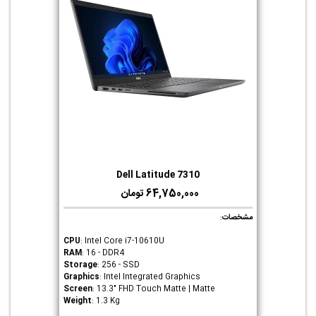
Dell Latitude 7310
64,750,000 تومان
مشخصات
:
CPU
: Intel Core i7-10610U
RAM
: 16 - DDR4
Storage
: 256 - SSD
Graphics
: Intel Integrated Graphics
Screen
: 13.3" FHD Touch Matte | Matte
Weight
: 1.3 Kg