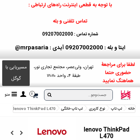
با توجه به قطعی اینترنت راه‌های ارتباطی :
تماس تلفنی و بله
شماره تماس : 09207002000
ایتا و بله : 09207002000
آیدی : mrpasaria@
لطفا برای مراجعۀ
مسیریابی با
تهران، ولی‌عصر، مجتمع تجاری نور،
حضوری حتما
طبقۀ ۴، واحد ۱۲۰۷۰
گوگل
هماهنگ نمایید
منو
0
خانه
لپ تاپ
نوع کاربری
لپ تاپ خانگی
lenovo ThinkPad L470
lenovo ThinkPad
L470