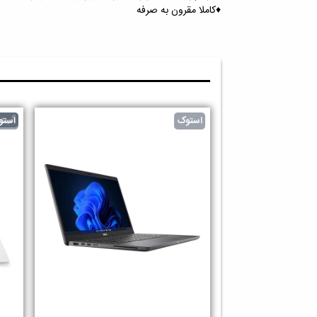
♦️کاملا مقرون به صرفه
گرید 
استوک
استو