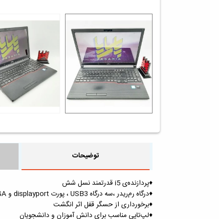
توضیحات
♦️پردازنده‌ی i5 قدرتمند نسل شش
♦️درگاه رم‌ریدر ،سه درگاه USB3 ، پورت displayport و VGA ، به همراه Ethernet
♦️برخورداری از حسگر قفل اثر انگشت
♦️لپ‌تاپی مناسب برای دانش آموزان و دانشجویان