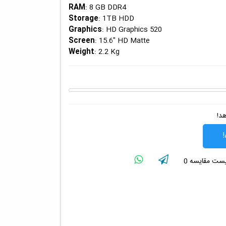
: 8 GB DDR4
RAM
: 1TB HDD
Storage
: HD Graphics 520
Graphics
: 15.6" HD Matte
Screen
: 2.2 Kg
Weight
هد!
!
لیست مقایسه
0