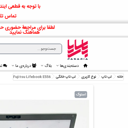
با توجه به قطعی اینتر
تماس تلف
لطفا برای مراجعۀ حضوری حت
هماهنگ نمایید
دسته‌بندی‌ها
بلاگ
درباره‌ی ما
تم
خانه
لپ تاپ
نوع کاربری
لپ تاپ خانگی
Fujitsu Lifebook E556
استوک