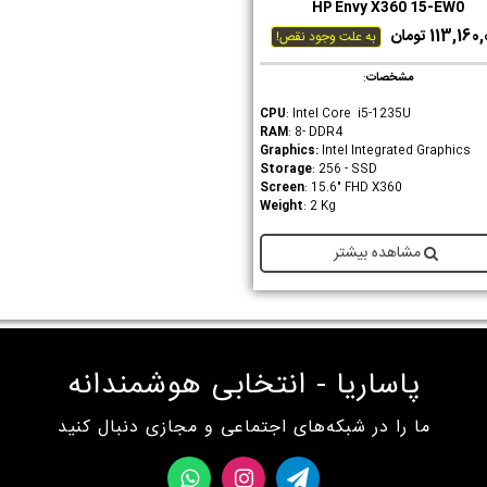
HP Envy X360 15-EW0
دوست داشتن
113,16 تومان
به علت وجود نقص!
مشخصات
:
CPU
: Intel Core i5-1235U
RAM
: 8- DDR4
Graphics
:
Intel Integrated Graphics
Storage
: 256 - SSD
Screen
: 15.6" FHD X360
Weight
: 2 Kg
مشاهده بیشتر
پاساریا - انتخابی هوشمندانه
ما را در شبکه‌های اجتماعی و مجازی دنبال کنید