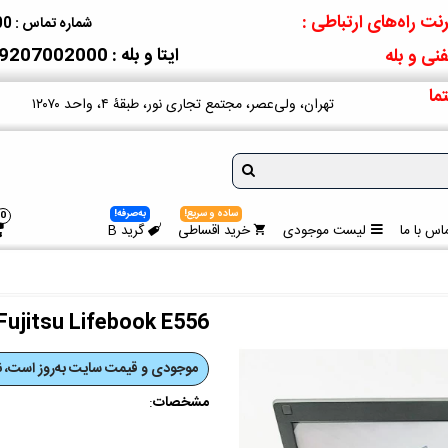
نت راه‌های ارتباطی :
شماره تماس : 09207002000
ایتا و بله : 09207002000
نی و بله
ما
تهران، ولی‌عصر، مجتمع تجاری نور، طبقۀ ۴، واحد ۱۲۰۷۰
ساده و سریع!
به‌صرفه!
0
اس با ما
لیست موجودی
خرید اقساطی
گرید B
Fujitsu Lifebook E556
موجودی و قیمت‌ سایت به‌روز است، نی
مشخصات
: