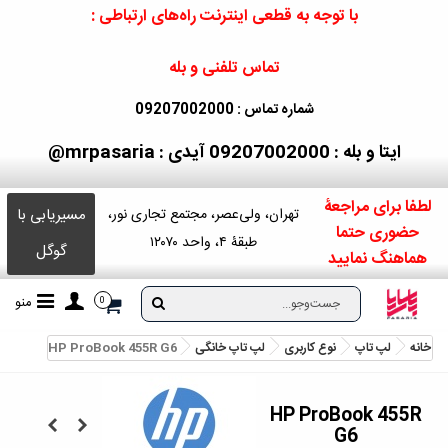
با توجه به قطعی اینترنت راه‌های ارتباطی :
تماس تلفنی و بله
شماره تماس : 09207002000
ایتا و بله : 09207002000
آیدی : mrpasaria@
لطفا برای مراجعۀ
مسیریابی با
تهران، ولی‌عصر، مجتمع تجاری نور،
حضوری حتما
طبقۀ ۴، واحد ۱۲۰۷۰
گوگل
هماهنگ نمایید
منو
0
خانه
لپ تاپ
نوع کاربری
لپ تاپ خانگی
HP ProBook 455R G6
HP ProBook 455R
G6