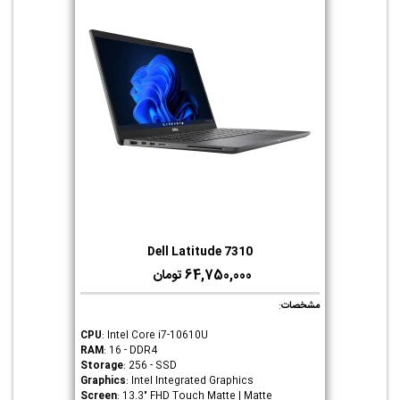
Dell Latitude 7310
64,750,000 تومان
مشخصات
:
CPU
: Intel Core i7-10610U
RAM
: 16 - DDR4
Storage
: 256 - SSD
Graphics
: Intel Integrated Graphics
Screen
: 13.3" FHD Touch Matte | Matte