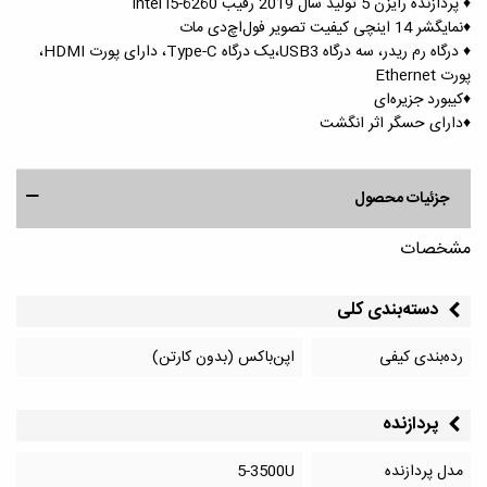
♦️ پردازنده رایزن 5 تولید سال 2019 رقیب Intel i5-6260
♦️نمایگشر 14 اینچی کیفیت تصویر فول‌اچ‎‌دی مات
♦️ درگاه رم‌ ریدر، سه درگاه USB3،یک درگاه Type-C، دارای پورت HDMI،
پورت Ethernet
♦️کیبورد جزیره‌ای
♦️دارای حسگر اثر انگشت
جزئیات محصول
مشخصات
دسته‌بندی کلی
رده‌بندی کیفی
اپن‌باکس (بدون کارتن)
پردازنده
مدل پردازنده
5-3500U