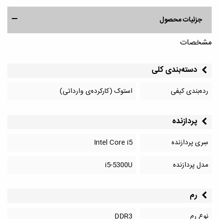
جزئیات محصول
مشخصات
دسته‌بندی کلی
رده‌بندی کیفی
استوک (کارکرده‌ی وارداتی)
پردازنده
سِری پردازنده
Intel Core i5
مدل پردازنده
i5-5300U
رم
نوع رم
DDR3