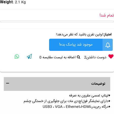
: 2.1 Kg
Weight
تمام شد!
امتیاز:
اولین نفری باشید که نظر می‌دهد!
موجود شد پیامک بده!
دوست داشتن
2
اضافه به لیست مقایسه
0
توضیحات
♦️لپتاپ لمسی مقرون به صرفه
♦️دارای نمایشگر فول‌اچ‌دی مات برای جلوگیری از خستگی چشم
♦️درگاه رم‌ریدر،USB3 ، VGA ، Ethernet،HDMI