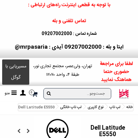
با توجه به قطعی اینترنت راه‌های ارتباطی :
تماس تلفنی و بله
شماره تماس : 09207002000
ایتا و بله : 09207002000
آیدی : mrpasaria@
لطفا برای مراجعۀ
مسیریابی با
تهران، ولی‌عصر، مجتمع تجاری نور،
حضوری حتما
طبقۀ ۴، واحد ۱۲۰۷۰
گوگل
هماهنگ نمایید
منو
0
خانه
لپ تاپ
نوع کاربری
لپ تاپ خانگی
Dell Latitude E5550
Dell Latitude
E5550