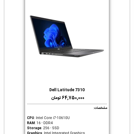
Dell Latitude 7310
64,750,000 تومان
مشخصات
:
CPU
: Intel Core i7-10610U
RAM
: 16 - DDR4
Storage
: 256 - SSD
Graphics
: Intel Integrated Graphics