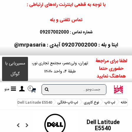
با توجه به قطعی اینترنت راه‌های ارتباطی :
تماس تلفنی و بله
شماره تماس : 09207002000
ایتا و بله : 09207002000
آیدی : mrpasaria@
لطفا برای مراجعۀ
مسیریابی با
تهران، ولی‌عصر، مجتمع تجاری نور،
حضوری حتما
طبقۀ ۴، واحد ۱۲۰۷۰
گوگل
هماهنگ نمایید
منو
0
خانه
لپ تاپ
نوع کاربری
لپ تاپ خانگی
Dell Latitude E5540
Dell Latitude
E5540