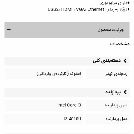
♦️دارای درایو نوری
♦️درگاه رم‌ریدر ، USB2، HDMI ، VGA، Ethernet
جزئیات محصول
مشخصات
دسته‌بندی کلی
رده‌بندی کیفی
استوک (کارکرده‌ی وارداتی)
پردازنده
سِری پردازنده
Intel Core i3
مدل پردازنده
I3-4010U