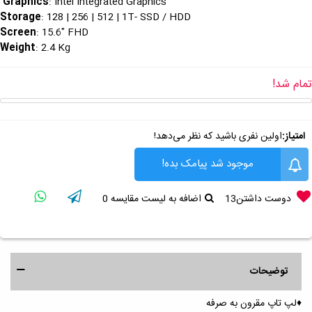
Graphics
: Intel Integrated Graphics
: 128 | 256 | 512 | 1T- SSD / HDD
Storage
Screen
: 15.6" FHD
Weight
: 2.4 Kg
تمام شد!
امتیاز:
اولین نفری باشید که نظر می‌دهد!
موجود شد پیامک بده!
دوست داشتن
13
اضافه به لیست مقایسه
0
توضیحات
♦️لپ تاپ مقرون به صرفه