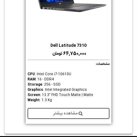
Dell Latitude 7310
64,750,000 تومان
مشخصات
:
CPU
: Intel Core i7-10610U
RAM
: 16 - DDR4
Storage
: 256 - SSD
Graphics
: Intel Integrated Graphics
Screen
: 13.3" FHD Touch Matte | Matte
Weight
: 1.3 Kg
مشاهده بیشتر