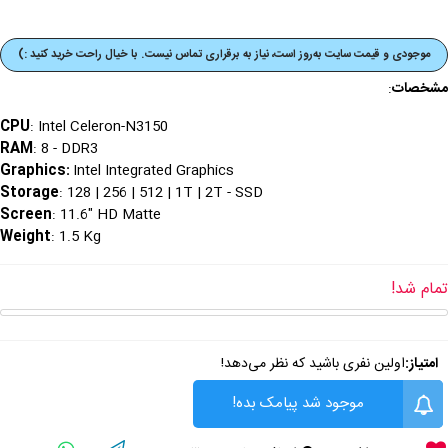
موجودی و قیمت‌ سایت به‌روز است، نیاز به برقراری تماس نیست. با خیال راحت خرید کنید :)
مشخصات
:
CPU
: Intel Celeron-N3150
RAM
: 8 - DDR3
Graphics
:
Intel Integrated Graphics
Storage
: 128 | 256 | 512 | 1T | 2T - SSD
Screen
: 11.6" HD Matte
Weight
: 1.5 Kg
تمام شد!
امتیاز:
اولین نفری باشید که نظر می‌دهد!
موجود شد پیامک بده!