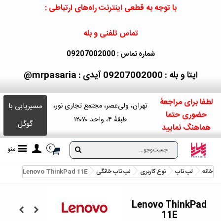
با توجه به قطعی اینترنت راه‌های ارتباطی :
تماس تلفنی و بله
شماره تماس : 09207002000
ایتا و بله : 09207002000
آیدی : mrpasaria@
لطفا برای مراجعۀ
مسیریابی با
تهران، ولی‌عصر، مجتمع تجاری نور،
حضوری حتما
طبقۀ ۴، واحد ۱۲۰۷۰
گوگل
هماهنگ نمایید
منو
0
خانه
لپ تاپ
نوع کاربری
لپ تاپ خانگی
Lenovo ThinkPad 11E
Lenovo ThinkPad
11E