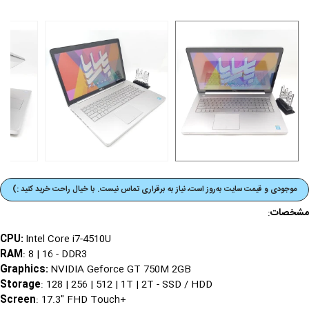
موجودی و قیمت‌ سایت به‌روز است، نیاز به برقراری تماس نیست. با خیال راحت خرید کنید :)
مشخصات
:
CPU:
Intel Core i7-4510U
RAM
: 8 | 16 - DDR3
Graphics
:
NVIDIA Geforce GT 750M 2GB
Storage
: 128 | 256 | 512 | 1T | 2T - SSD / HDD
Screen
: 17.3" FHD Touch
+