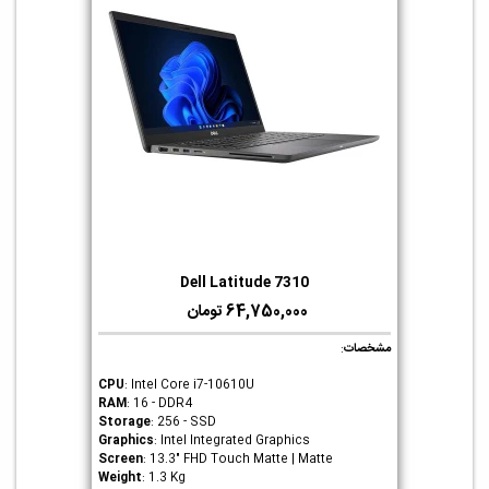
Dell Latitude 7310
64,750,000 تومان
مشخصات
:
CPU
: Intel Core i7-10610U
RAM
: 16 - DDR4
Storage
: 256 - SSD
Graphics
: Intel Integrated Graphics
Screen
: 13.3" FHD Touch Matte | Matte
Weight
: 1.3 Kg