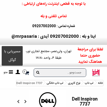
با توجه به قطعی اینترنت راه‌های ارتباطی :
تماس تلفنی و بله
شماره تماس : 09207002000
ایتا و بله : 09207002000
آیدی : mrpasaria@
لطفا برای مراجعۀ
مسیریابی با
تهران، ولی‌عصر، مجتمع تجاری نور،
حضوری حتما
طبقۀ ۴، واحد ۱۲۰۷۰
گوگل
هماهنگ نمایید
منو
0
خانه
لپ تاپ
نوع کاربری
لپ تاپ خانگی
Dell Inspiron 7737
Dell Inspiron
7737