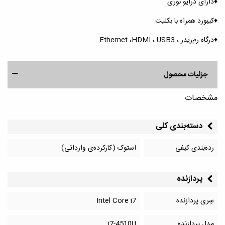
♦️دارای درایو نوری
♦️کیبورد همراه با بکلیت
♦️درگاه رم‌ریدر ، Ethernet ،HDMI ، USB3
جزئیات محصول
مشخصات
دسته‌بندی کلی
رده‌بندی کیفی
استوک (کارکرده‌ی وارداتی)
پردازنده
سِری پردازنده
Intel Core i7
مدل پردازنده
i7-4510U