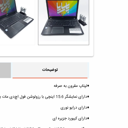
توضیحات
♦️لپتاپ مقرون به صرفه
♦️دارای نمایشگر 15.6 اینچی با رزولوشن فول اچ‌دی مات برای جلوگیری از خستگی چشم
♦️دارای درایو نوری
♦️دارای کیبورد جزیره ای