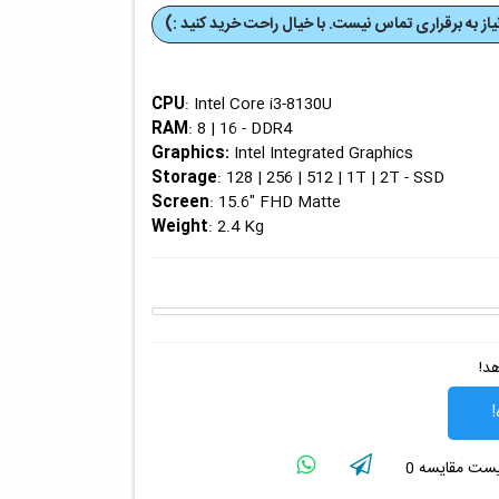
از به برقراری تماس نیست. با خیال راحت خرید کنید :)
CPU
: Intel Core i3-8130U
RAM
: 8 | 16 - DDR4
Graphics
:
Intel Integrated Graphics
Storage
: 128 | 256 | 512 | 1T | 2T - SSD
Screen
: 15.6" FHD Matte
Weight
: 2.4 Kg
هد!
!
لیست مقایسه
0