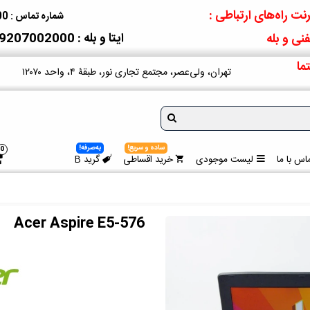
نت راه‌های ارتباطی :
شماره تماس : 09207002000
ایتا و بله : 09207002000
نی و بله
ما
تهران، ولی‌عصر، مجتمع تجاری نور، طبقۀ ۴، واحد ۱۲۰۷۰
ساده و سریع!
به‌صرفه!
0
اس با ما
لیست موجودی
خرید اقساطی
گرید B
Acer Aspire E5-576