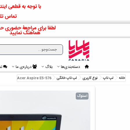
با توجه به قطعی اینتر
تماس تلف
لطفا برای مراجعۀ حضوری حت
هماهنگ نمایید
دسته‌بندی‌ها
بلاگ
درباره‌ی ما
تم
خانه
لپ تاپ
نوع کاربری
لپ تاپ خانگی
Acer Aspire E5-576
استوک