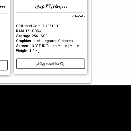
64,750,000 تومان
0,000
مشخصات
:
CPU
: Intel Core i7-10610U
RAM
: 16 - DDR4
Storage
: 256 - SSD
Graphics
: Intel Integrated Graphics
Screen
: 13.3" FHD Touch Matte | Matte
Weight
: 1.3 Kg
مشاهده بیشتر