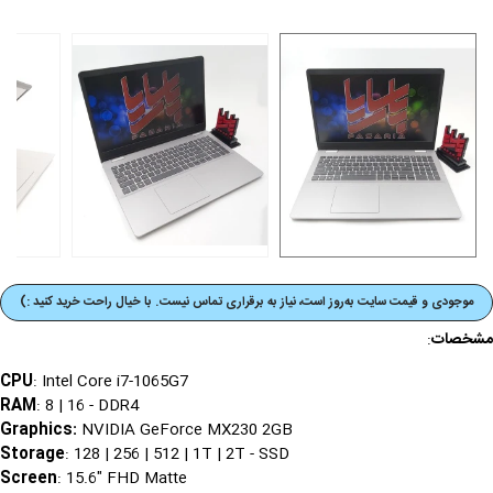
موجودی و قیمت‌ سایت به‌روز است، نیاز به برقراری تماس نیست. با خیال راحت خرید کنید :)
مشخصات
:
CPU
: Intel Core i7-1065G7
RAM
: 8 | 16 - DDR4
Graphics
:
NVIDIA GeForce MX230 2GB
Storage
: 128 | 256 | 512 | 1T | 2T - SSD
Screen
: 15.6" FHD Matte