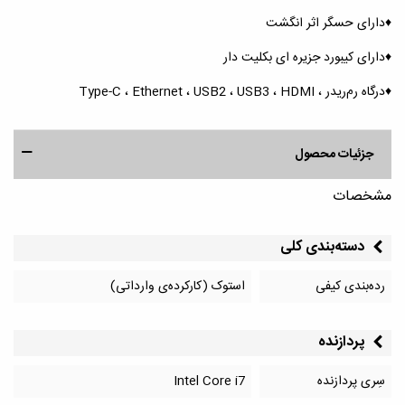
♦️دارای حسگر اثر انگشت
♦️دارای کیبورد جزیره ای بکلیت دار
♦️درگاه رم‌ریدر ، Type-C ، Ethernet ، USB2 ، USB3 ، HDMI
جزئیات محصول
مشخصات
دسته‌بندی کلی
رده‌بندی کیفی
استوک (کارکرده‌ی وارداتی)
پردازنده
سِری پردازنده
Intel Core i7