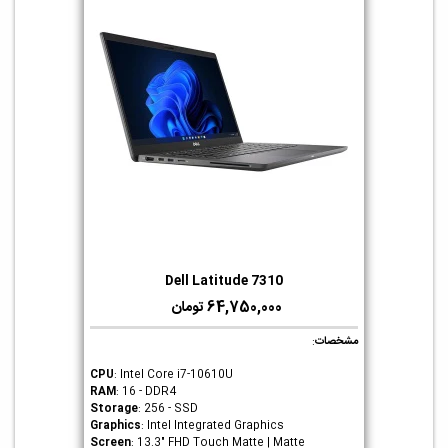
Dell Latitude 7310
64,750,000 تومان
مشخصات
:
CPU
: Intel Core i7-10610U
RAM
: 16 - DDR4
Storage
: 256 - SSD
Graphics
: Intel Integrated Graphics
Screen
: 13.3" FHD Touch Matte | Matte