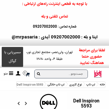
با توجه به قطعی اینترنت راه‌های ارتباطی :
تماس تلفنی و بله
شماره تماس : 09207002000
ایتا و بله : 09207002000
آیدی : mrpasaria@
لطفا برای مراجعۀ
مسیریابی با
تهران، ولی‌عصر، مجتمع تجاری نور،
حضوری حتما
طبقۀ ۴، واحد ۱۲۰۷۰
گوگل
هماهنگ نمایید
منو
0
خانه
لپ تاپ
نوع کاربری
لپ تاپ خانگی
Dell Inspiron 5593
Dell Inspiron
5593