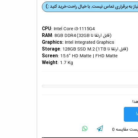
از به برقراری تماس نیست. با خیال راحت خرید کنید :)
CPU
: Intel Core i3-1115G4
(قابل ارتقا تا 32GB)
RAM
: 8GB DDR4
Graphics
:
Intel Integrated Graphics
(قابل ارتقا تا 1TB)
Storage
: 128GB SSD M.2
Screen
: 15.6" HD Matte | FHD Matte
Weight
: 1.7 Kg
هد!
!
لیست مقایسه
0