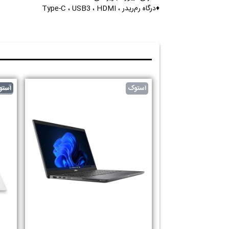
♦️درگاه رم‌ریدر ، Type-C ، USB3 ، HDMI
گرید 
استوک
استو