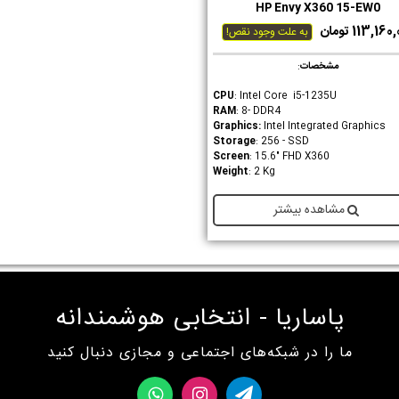
HP Envy X360 15-EW0
دوست داشتن
113,16 تومان
به علت وجود نقص!
مشخصات
:
CPU
: Intel Core i5-1235U
RAM
: 8- DDR4
Graphics
:
Intel Integrated Graphics
Storage
: 256 - SSD
Screen
: 15.6" FHD X360
Weight
: 2 Kg
مشاهده بیشتر
پاساریا - انتخابی هوشمندانه
ما را در شبکه‌های اجتماعی و مجازی دنبال کنید