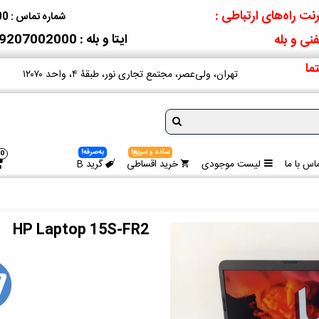
نت راه‌های ارتباطی :
شماره تماس : 09207002000
ایتا و بله : 09207002000
نی و بله
ما
تهران، ولی‌عصر، مجتمع تجاری نور، طبقۀ ۴، واحد ۱۲۰۷۰
ساده و سریع!
به‌صرفه!
0
اس با ما
لیست موجودی
خرید اقساطی
گرید B
HP Laptop 15S-FR2