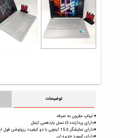
توضیحات
♦️ لپتاپ مقرون به صرفه
♦️دارای پردازنده i3 نسل یازدهمی اینتل
♦️دارای نمایشگر 15.6 اینچی با دو کیفیت رزولوشن فول اچ‌دی و اچ‌دی مات برای جلوگیری از خستگی چشم
♦️دارای کیبورد جزیره ای