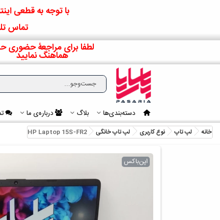
با توجه به قطعی اینتر
تماس تلف
لطفا برای مراجعۀ حضوری حت
هماهنگ نمایید
دسته‌بندی‌ها
بلاگ
درباره‌ی ما
تم
خانه
لپ تاپ
نوع کاربری
لپ تاپ خانگی
HP Laptop 15S-FR2
اپن‌باکس