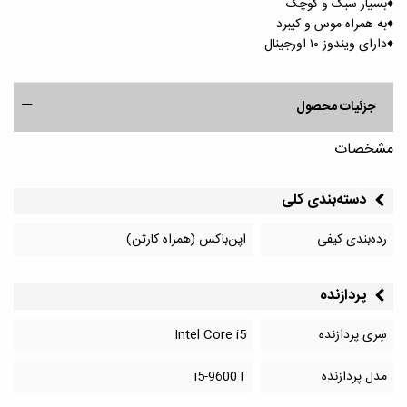
♦️بسیار سبک و کوچک
♦️به همراه موس و کیبرد
♦️دارای ویندوز ١٠ اورجینال
جزئیات محصول
مشخصات
دسته‌بندی کلی
رده‌بندی کیفی
اپن‌باکس (همراه کارتن)
پردازنده
سِری پردازنده
Intel Core i5
مدل پردازنده
i5-9600T