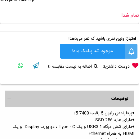
تمام شد!
امتیاز:
اولین نفری باشید که نظر می‌دهد!
موجود شد پیامک بده!
دوست داشتن
3
اضافه به لیست مقایسه
0
توضیحات
♦️پردازنده‌ی رایزن 5 رقیب i5-7400
♦️دارای هارد 256 SSD
♦️دارای شش درگاه USB3.1 و یک Type - C ، دو پورت Display و یک
HDMI به همراه Ethernet