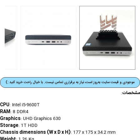
موجودی و قیمت‌ سایت به‌روز است، نیاز به برقراری تماس نیست. با خیال راحت خرید کنید :)
مشخصات
:
CPU
: Intel i5-9600T
RAM
: 8 DDR4
Graphics
: UHD Graphics 630
Storage
: 1T HDD
Chassis dimensions (W x D x H)
: 177 x 175 x 34.2 mm
Weight
: 1.26 Kg