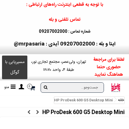
با توجه به قطعی اینترنت راه‌های ارتباطی :
تماس تلفنی و بله
شماره تماس : 09207002000
ایتا و بله : 09207002000
آیدی : mrpasaria@
لطفا برای مراجعۀ
مسیریابی با
تهران، ولی‌عصر، مجتمع تجاری نور،
حضوری حتما
طبقۀ ۴، واحد ۱۲۰۷۰
گوگل
هماهنگ نمایید
منو
0
خانه
HP ProDesk 600 G5 Desktop Mini
HP ProDesk 600 G5 Desktop Mini